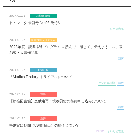
1月
2024.01.31
岩槻図書館
ト・レ・タ 最新号 No.92 発行
さいたま岩槻
2024.01.26
読書推進プログラム
2023年度「読書推進プログラム ～読んで、感じて、伝えよう！～」表
彰式・入賞作品集
新宿
2024.01.26
お知らせ
「MedicalFinder」トライアルについて
さいたま岩槻
新宿
2024.01.19
重要
【新宿図書館】文献複写・現物貸借の私費申し込みについて
新宿
2024.01.16
重要
特別貸出期間（8週間貸出）の終了について
MUSC
さいたま岩槻