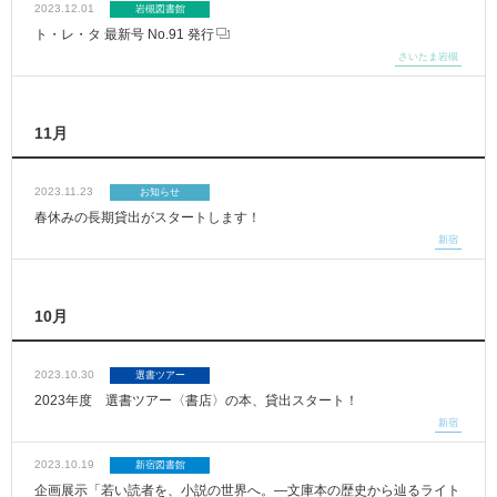
2023.12.01
岩槻図書館
ト・レ・タ 最新号 No.91 発行
さいたま岩槻
11月
2023.11.23
お知らせ
春休みの長期貸出がスタートします！
新宿
10月
2023.10.30
選書ツアー
2023年度 選書ツアー〈書店〉の本、貸出スタート！
新宿
2023.10.19
新宿図書館
企画展示「若い読者を、小説の世界へ。―文庫本の歴史から辿るライト