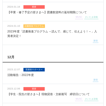
2024.01.16
重要
【卒業・修了予定の皆さまへ】図書館資料の返却期限について
MUSC
さいたま岩槻
2024.01.10
読書推進プログラム
2023年度「読書推進プログラム ～読んで、感じて、伝えよう！～」入
賞者決定！
新宿
12月
2023.12.07
図書館サポーター
活動報告：2022年度
新宿
2023.12.06
重要
【学生・院生の皆さまへ】現物貸借・文献複写 締切日について
MUSC
さいたま岩槻