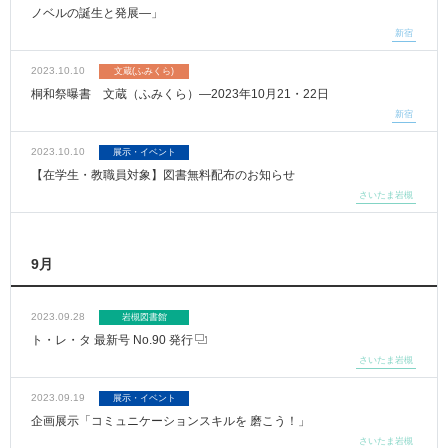
ノベルの誕生と発展―」
新宿
2023.10.10
文蔵(ふみくら)
桐和祭曝書 文蔵（ふみくら）―2023年10月21・22日
新宿
2023.10.10
展示・イベント
【在学生・教職員対象】図書無料配布のお知らせ
さいたま岩槻
9月
2023.09.28
岩槻図書館
ト・レ・タ 最新号 No.90 発行
さいたま岩槻
2023.09.19
展示・イベント
企画展示「コミュニケーションスキルを 磨こう！」
さいたま岩槻