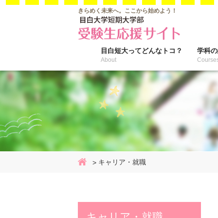
きらめく未来へ。
ここから始めよう！
目白短大って
どんなトコ？
学科の
About
Course
キャリア・就職
Home
キャリア・就職