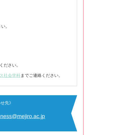
さい。
入ください。
ス社会学科
までご連絡ください。
わせ先》
iness@mejiro.ac.jp
）