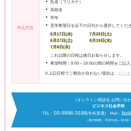
氏名（フリガナ）
高校名
学年
見学希望日を以下の日付から選択してくだ
申込方法
6月17日(水)
7月25日(土)
6月27日(土)
8月19日(水)
7月8日(水)
これ以降の日程は後日お知らせします。
希望時間：9:00～18:00の間の時間をご記
上記日程でご都合が合わない場合は、
ビジネ
《オンライン相談会 お問い合
ビジネス社会学科
03-5996-3198
bus
TEL：
(学科直通)
Mail：
（受付時間：平日9:00～18:00