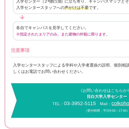
入学センター
（２号館１階）
に立ち寄り、キャンパスマップとそ
入学センタースタッフへの
声がけは不要
です。
各自でキャンパスを見学してください。
※指定されたエリアのみ、また建物の外観に限ります。
注意事項
入学センタースタッフによる学科や入学者選抜の説明、個別相
しくはお電話でお問い合わせください。
《お問い合わせはこちらか
目白大学入学センター
03-3952-5115
colkoho
TEL：
Mail：
（受付時間：平日9:00～17:00