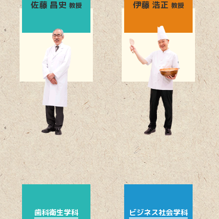
佐藤 昌史
伊藤 浩正
教授
教授
歯科衛生学科
ビジネス社会学科