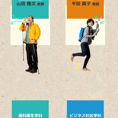
山田 隆文
平田 暁子
教授
教授
歯科衛生学科
ビジネス社会学科