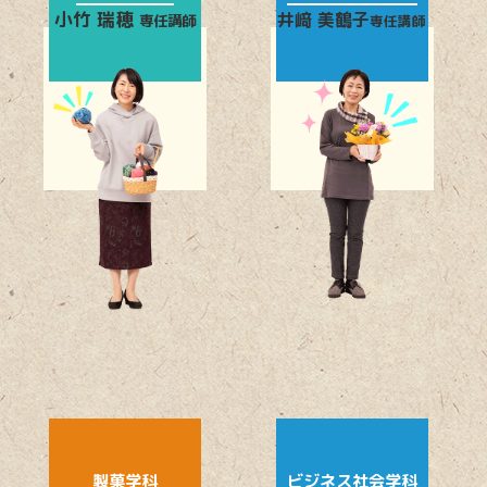
小竹 瑞穂
井﨑 美鶴子
専任講師
専任講師
製菓学科
ビジネス社会学科