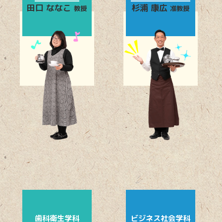
田口 ななこ
杉浦 康広
教授
准教授
歯科衛生学科
ビジネス社会学科