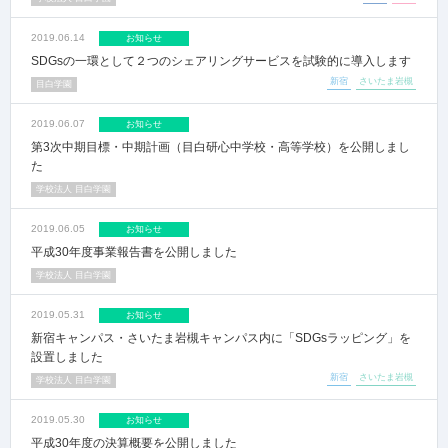
2019.06.14
お知らせ
SDGsの一環として２つのシェアリングサービスを試験的に導入します
新宿
さいたま岩槻
目白学園
2019.06.07
お知らせ
第3次中期目標・中期計画（目白研心中学校・高等学校）を公開しまし
た
学校法人 目白学園
2019.06.05
お知らせ
平成30年度事業報告書を公開しました
学校法人 目白学園
2019.05.31
お知らせ
新宿キャンパス・さいたま岩槻キャンパス内に「SDGsラッピング」を
設置しました
新宿
さいたま岩槻
学校法人 目白学園
2019.05.30
お知らせ
平成30年度の決算概要を公開しました