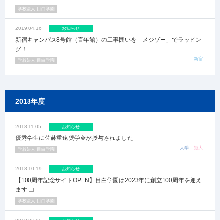
学校法人 目白学園
2019.04.16
お知らせ
新宿キャンパス8号館（百年館）の工事囲いを「メジゾー」でラッピン
グ！
新宿
学校法人 目白学園
2018年度
2018.11.05
お知らせ
優秀学生に佐藤重遠奨学金が授与されました
大学
短大
学校法人 目白学園
2018.10.19
お知らせ
【100周年記念サイトOPEN】目白学園は2023年に創立100周年を迎え
ます
学校法人 目白学園