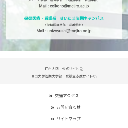
Mail :
colkoho@mejiro.ac.jp
保健医療・看護系 |
さいたま岩槻キャンパス
（保健医療学部・看護学部）
Mail :
univnyushi@mejiro.ac.jp
目白大学 公式サイト
目白大学短期大学部 受験生応援サイト
交通アクセス
お問い合わせ
サイトマップ