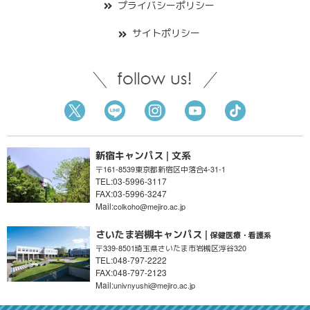
プライバシーポリシー
サイトポリシー
新宿キャンパス | 文系
〒161-8539
東京都新宿区
中落合4-31-1
TEL:03-5996-3117
FAX:03-5996-3247
Mail:
colkoho@mejiro.ac.jp
さいたま岩槻キャンパス |
保健医療・看護系
〒339-8501
埼玉県さいたま市
岩槻区浮谷320
TEL:048-797-2222
FAX:048-797-2123
Mail:
univnyushi@mejiro.ac.jp