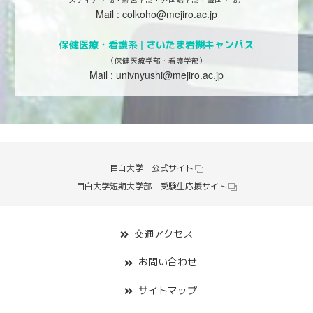
Mail :
colkoho@mejiro.ac.jp
保健医療・看護系 |
さいたま岩槻キャンパス
（保健医療学部・看護学部）
Mail :
univnyushi@mejiro.ac.jp
目白大学 公式サイト
目白大学短期大学部 受験生応援サイト
交通アクセス
お問い合わせ
サイトマップ