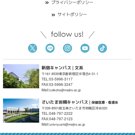
プライバシーポリシー
サイトポリシー
新宿キャンパス | 文系
〒161-8539
東京都新宿区
中落合4-31-1
TEL:03-5996-3117
FAX:03-5996-3247
Mail:
colkoho@mejiro.ac.jp
さいたま岩槻キャンパス |
保健医療・看護系
〒339-8501
埼玉県さいたま市
岩槻区浮谷320
TEL:048-797-2222
FAX:048-797-2123
Mail:
univnyushi@mejiro.ac.jp