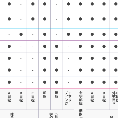
●
-
●
●
-
●
●
●
●
●
●
-
●
●
-
●
●
●
●
●
-
●
-
●
-
●
●
●
●
●
●
-
-
●
●
-
●
●
●
●
●
-
-
●
●
-
●
●
●
●
●
-
-
●
●
-
●
●
●
●
●
-
-
●
●
-
●
●
●
●
Ａ日程
Ｂ日程
Ｃ日程
前期
後期
ディング
チアリー
全学部統一選抜
Ａ日程
Ｂ日程
外検定
Ｂ
★