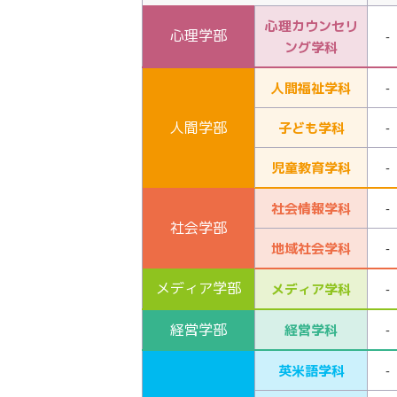
心理カウンセリ
心理学部
-
ング学科
人間福祉学科
-
人間学部
子ども学科
-
児童教育学科
-
社会情報学科
-
社会学部
地域社会学科
-
メディア
学部
メディア学科
-
経営学部
経営学科
-
英米語学科
-