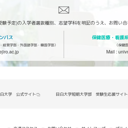
受験予定)の入学者選抜種別、
志望学科を明記のうえ、お問い合
ャンパス
保健医療・看護系 
・経営学部・外国語学部・韓国学部）
（保健
iro.ac.jp
Mail :
univ
白大学 公式サイト
目白大学短期大学部 受験生応援サイト