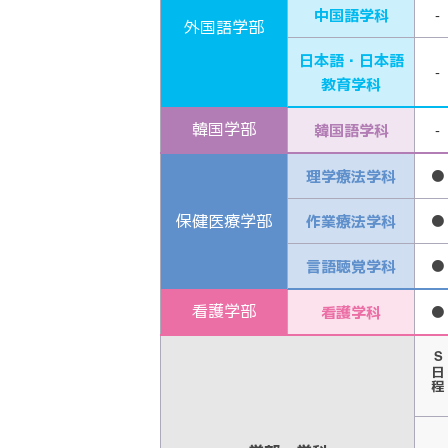
中国語学科
-
外国語
学部
日本語・日本語
-
教育学科
韓国学部
韓国語学科
-
理学療法学科
●
保健医療
学部
作業療法学科
●
言語聴覚学科
●
看護学部
看護学科
●
S日程