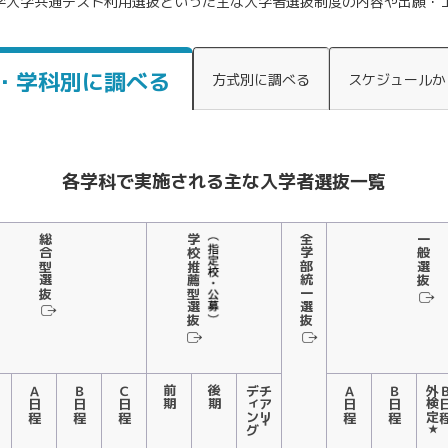
学入学共通テスト利用選抜といった主な入学者選抜制度の内容や出願・
・学科別に調べる
方式別に調べる
スケジュールか
各学科で実施される
主な入学者選抜一覧
総合型選抜
学校推薦型選抜
全学部統一選抜
一般選抜
Ａ日程
Ｂ日程
Ｃ日程
前期
後期
ディング
チアリー
Ａ日程
Ｂ日程
外検定
Ｂ
★