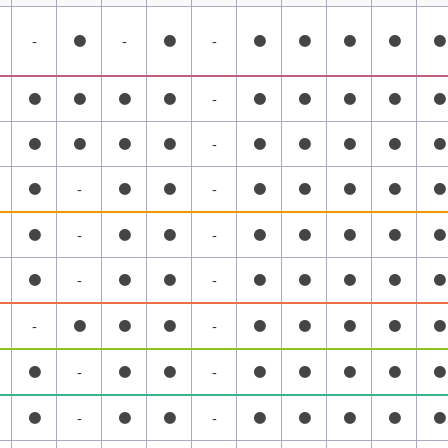
-
●
-
●
-
●
●
●
●
●
●
●
●
●
-
●
●
●
●
●
●
●
●
●
-
●
●
●
●
●
●
-
●
●
-
●
●
●
●
●
●
-
●
●
-
●
●
●
●
●
●
-
●
●
-
●
●
●
●
●
-
●
●
●
-
●
●
●
●
●
●
-
●
●
-
●
●
●
●
●
●
-
●
●
-
●
●
●
●
●