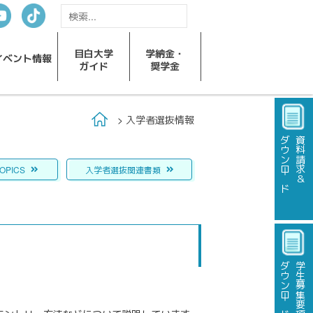
目白大学
学納金・
イベント
情報
ガイド
奨学金
Home
入学者選抜情報
ダウンロード
資料請求＆
OPICS
入学者選抜
関連書類
ダウンロード
学生募集要項