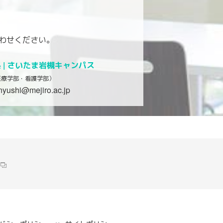
わせください。
|
さいたま岩槻キャンパス
医療学部・看護学部）
nyushi@mejiro.ac.jp