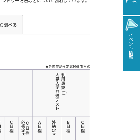
エントリー方法などについて説明しています。
ら調べる
イベント情報
★外部英語検定試験併用方式
大学入学共通テスト
利用選抜
日程
Ｃ日程
外検定
C日程
Ａ日程
外検定
Ｂ日程
Ｃ日程
★
★