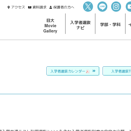
アクセス
資料
請求
保護者の
方へ
目大
入学者選抜
学部・
学科
Movie
ナビ
Gallery
入学者選抜
カレンダー
入学者選抜
T