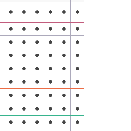
●
●
●
●
●
●
●
●
●
●
●
●
●
●
●
●
●
●
●
●
●
●
●
●
●
●
●
●
●
●
●
●
●
●
●
●
●
●
●
●
●
●
●
●
●
●
●
●
●
●
●
●
●
●