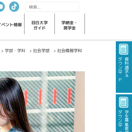
目白大学
学納金・
イベント
情報
ガイド
奨学金
ome
学部・学科
社会学部
社会情報学科
ダウンロード
資料請求＆
ダウンロード
学生募集要項