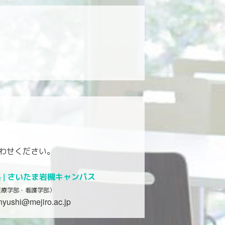
わせください。
|
さいたま岩槻キャンパス
医療学部・看護学部）
nyushi@mejiro.ac.jp