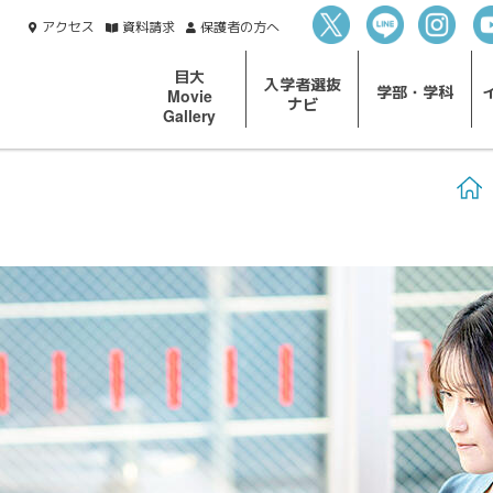
アクセス
資料
請求
保護者の
方へ
目大
入学者選抜
学部・
学科
Movie
ナビ
Gallery
H