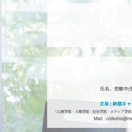
氏名、受験中(
文系 | 新宿キ
（心理学部・人間学部・社会学部・
メディア学部
Mail :
colkoho@mej