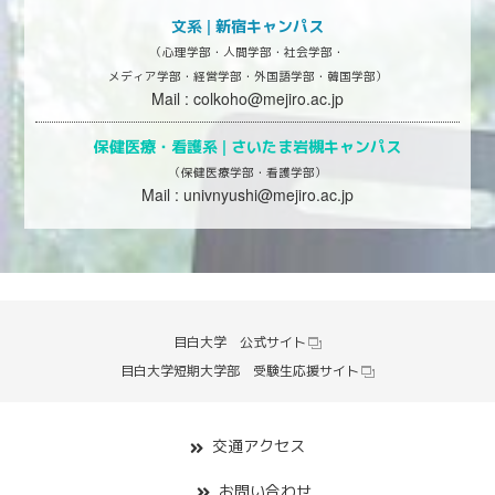
文系 | 新宿キャンパス
（心理学部・人間学部・社会学部・
メディア学部・経営学部・外国語学部・韓国学部）
Mail :
colkoho@mejiro.ac.jp
保健医療・看護系 |
さいたま岩槻キャンパス
（保健医療学部・看護学部）
Mail :
univnyushi@mejiro.ac.jp
目白大学 公式サイト
目白大学短期大学部 受験生応援サイト
交通アクセス
お問い合わせ