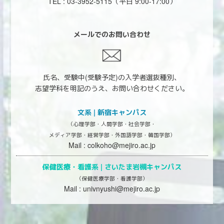
TEL : 03-3952-5115
（平日 9:00-17:00）
メールでのお問い合わせ
氏名、受験中(受験予定)の入学者選抜種別、
志望学科を明記のうえ、お問い合わせください。
文系 | 新宿キャンパス
（心理学部・人間学部・社会学部・
メディア学部・経営学部・外国語学部・韓国学部）
Mail :
colkoho@mejiro.ac.jp
保健医療・看護系 |
さいたま岩槻キャンパス
（保健医療学部・看護学部）
Mail :
univnyushi@mejiro.ac.jp