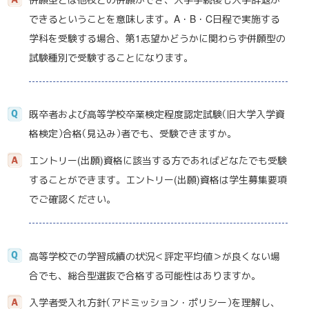
できるということを意味します。A・B・C日程で実施する
学科を受験する場合、第1志望かどうかに関わらず併願型の
試験種別で受験することになります。
既卒者および高等学校卒業検定程度認定試
験
（旧大学入学資
格検定
）
合
格
（見込み
）
者でも、受験できますか。
エントリー(出願)資格に該当する方であればどなたでも受験
することができます。エントリー(出願)資格は学生募集要項
でご確認ください。
高等学校での学習成績の状況＜評定平均値＞が良くない場
合でも、総合型選抜で合格する可能性はありますか。
入学者受入れ方
針
（アドミッション・ポリシー
）
を理解し、