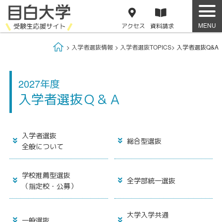
アクセス
資料
請求
Home
入学者選抜情報
入学者選抜TOPICS
入学者選抜Q&A
2027年度
入学者選抜Ｑ＆Ａ
入学者選抜
総合型選抜
全般について
学校推薦型選
抜
全学部統一選抜
（指定校・公募）
大学入学共通
一般選抜