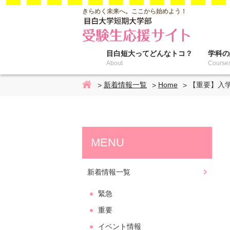
きらめく未来へ。
ここから始めよう！
目白短大って
どんなトコ？
学科の
About
Course
新着情報一覧
Home
【重要】入
Home
MENU
新着情報一覧
緊急
重要
イベント情報