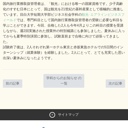
国内旅行業務取扱管理者は、「観光」における唯一の国家資格です。少子高齢
化のすすむ日本にとって、国は観光を21世紀の基幹産業として積極的に推進し
ています。目白大学短期大学部ビジネス社会学科の
観光･エアラインビジネスフ
ィールド
では、専門科目として国内旅行業務取扱管理者の受験に必要な科目を
学ぶことができます。今回、合格した2人も今年4月よりこの科目の授業を受講
しながら、週2回実施された授業外の特別補講にも参加しました。夏休みに入っ
てからも夏季特別演習に参加し、試験直前まで合格に向けて頑張ってきまし
た。
試験終了後は、2人それぞれ第一ホテル東京と赤坂東急ホテルでの5日間のイン
ターンシップ（就業体験）を経験しました。2人にとって、とても充実した思い
出深い夏休みになったようです。
学科からのお知らせ の
前の記事
一覧
次の記事
サイトマップ