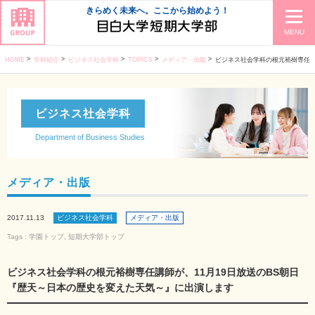
きらめく未来へ。ここから始めよう！
MENU
HOME
学科紹介
ビジネス社会学科
TOPICS
メディア・出版
ビジネス社会学科の根元裕樹専任講師が、11月19日放送の
ビジネス社会学科
Department of Business Studies
メディア・出版
2017.11.13
ビジネス社会学科
メディア・出版
Tags :
学園トップ
,
短期大学部トップ
ビジネス社会学科の根元裕樹専任講師が、11月19日放送のBS朝日
『歴天～日本の歴史を変えた天気～』に出演します