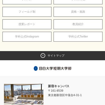
フィールド制
資格・進路
授業レポート
教員紹介
学科公式Instagram
学科公式Twitter
サイトマップ
新宿キャンパス
〒161-8539
東京都新宿区中落合4-31-1