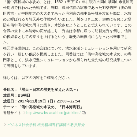
「備中高松城の水攻め」とは、1582（天正10）年に現在の岡山県岡山市北区高
松周辺で行われた合戦です。当時、織田信長の家来であった羽柴秀吉（後の豊
臣秀吉）が中国地方の大大名であった毛利家の備中高松城を攻めた際に、水攻
めと呼ばれる奇想天外な作戦を行いました。川をせき止め、3kmにもおよぶ堤
防を備中高松城の周りに築き、水没させようとしたと伝えられています。この
合戦の最中に本能寺の変が起こり、秀吉は京都に戻って明智光秀を倒し、信長
の後継者として名乗りを上げるという、歴史の転換点にもなった出来事でし
た。
根元専任講師は、この合戦について、洪水氾濫シミュレーションを用いて研究
を行い、新しい仮説を提案しました。同番組では「備中高松城の水攻め」の専
門家として、洪水氾濫シミュレーションから得られた最先端の研究成果につい
て説明をしています。
詳しくは、以下の内容をご確認ください。
番組名：『歴天～日本の歴史を変えた天気～』
放送局：BS朝日
放送日：2017年11月19日（日）21:00～22:54
テーマ：「備中高松城の水攻め」「日本海海戦」
番組サイト
http://www.bs-asahi.co.jp/rekiten/
ビジネス社会学科 根元裕樹専任講師の教員紹介