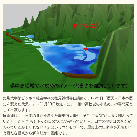
短期大学部ビジネス社会学科の根元裕樹専任講師が、BS朝日『歴天～日本の歴
史を変えた天気～』（11月19日放送）に、「備中高松城の水攻め」の専門家と
して出演します。
同番組は、「日本の運命を変えた歴史的大事件...そこに"天気"が大きく関わって
いたとしたら？ もしもその日の"天気"が違っていたら、日本の歴史は大きく変
わっていたかもしれない！」というコンセプトで、歴史上の出来事を天気とい
う新たな視点から解き明かす番組です。