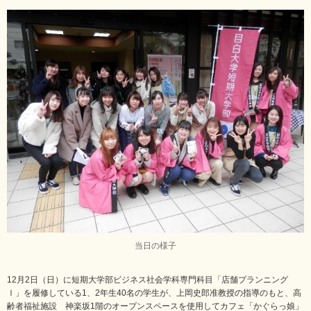
当日の様子
12月2日（日）に短期大学部ビジネス社会学科専門科目「店舗プランニング
Ⅰ」を履修している1、2年生40名の学生が、上岡史郎准教授の指導のもと、高
齢者福祉施設 神楽坂1階のオープンスペースを使用してカフェ「かぐらっ娘」