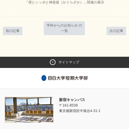
「僕とシッポと神楽坂（かぐらざか）」関連の展示
学科からのお知らせ の
前の記事
一覧
次の記事
サイトマップ
新宿キャンパス
〒161-8539
東京都新宿区中落合4-31-1