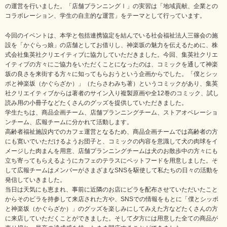
の運営を行いました。「店舗プランニングⅠ」の実習は「地域貢献、企業との
コラボレーション、学生の自主的な運営」をテーマとして行っています。
今回のイベントは、本学と包括連携協定を結んでいる社会福祉法人三篠会の施
設を「かぐらっ娘」の店舗としてお借りし、神楽坂の魅力を伝えるために、株
式会社集英社クリエイティブに協力していただきました。今回、集英社クリエ
イティブの方々にご協力をいただくことになったのは、コミックを通して神楽
坂の良さを来街する方々に知ってもらおうという企画からでした。「僕とシッ
ポと神楽坂（かぐらざか）」（たらさわみち著）というコミックがあり、集英
社クリエイティブからは著者のサイン入り複製原画や全12巻のコミック、試し
読み用の小冊子などたくさんのグッズを提供していただきました。
学生たちは、商品企画チーム、店舗プランニングチーム、ストアオペレーショ
ンチーム、広報チームに分かれて活動します。
高齢者福祉施設内でのカフェ運営となるため、商品企画チームでは高齢者の方
にも寛いでいただけるようお団子と、コミックの内容を意識して犬の肉球をイ
メージした肉まんを用意、店舗プランニングチームは犬のお散歩中の方々にも
立ち寄ってもらえるようにカフェのテラスにペットフードを用意しました。そ
して広報チームはメンバーがさまざまなSNSを駆使して私たちの日々の活動を
発信していきました。
当日は天気にも恵まれ、事前に近隣のお店にビラを配布させていただいたこと
からそのビラを持参して来店された方や、SNSでの情報をもとに「僕とシッポ
と神楽坂（かぐらざか）」のグッズを楽しみにしてみえた方などたくさんの方
に来店していただくことができました。そして夕方には用意した全ての商品が