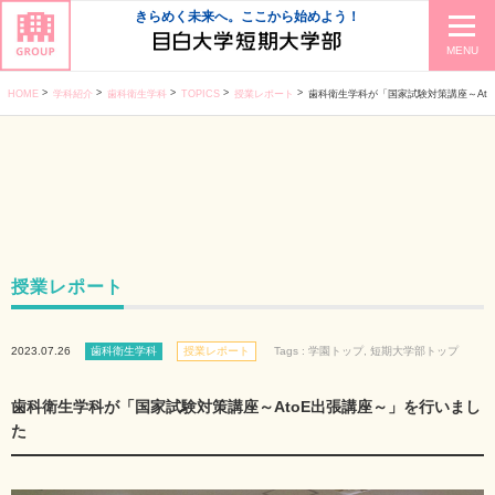
きらめく未来へ。ここから始めよう！
MENU
HOME
学科紹介
歯科衛生学科
TOPICS
授業レポート
歯科衛生学科が「国家試験対策講座～At
授業レポート
2023.07.26
歯科衛生学科
授業レポート
Tags :
学園トップ
,
短期大学部トップ
歯科衛生学科が「国家試験対策講座～AtoE出張講座～」を行いまし
た