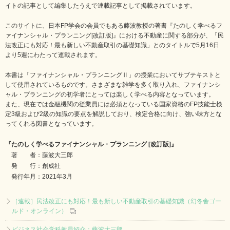
イトの記事として編集したうえで連載記事として掲載されています。
このサイトに、日本FP学会の会員でもある藤波教授の著書『たのしく学べるフ
ァイナンシャル・プランニング[改訂版]』における不動産に関する部分が、「民
法改正にも対応！最も新しい不動産取引の基礎知識」とのタイトルで5月16日
より5週にわたって連載されます。
本書は「ファイナンシャル・プランニングⅡ」の授業においてサブテキストと
して使用されているものです。さまざまな雑学を多く取り入れ、ファイナンシ
ャル・プランニングの初学者にとっては楽しく学べる内容となっています。
また、現在では金融機関の従業員には必須となっている国家資格のFP技能士検
定3級および2級の知識の要点を解説しており、検定合格に向け、強い味方とな
ってくれる図書となっています。
『たのしく学べるファイナンシャル・プランニング [改訂版]』
著 者：藤波大三郎
発 行：創成社
発行年月：2021年3月
［連載］民法改正にも対応！最も新しい不動産取引の基礎知識（幻冬舎ゴー
ルド・オンライン）
ビジネス社会学科教員紹介：藤波大三郎