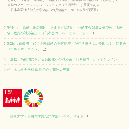
事前のファイナンシャルプランニング（生活設計）が重要である。
（日本産業経済学会の学会誌への投稿論文 / 2022年5月2日受理）
第1回：「高齢世帯の貧困」ますます深刻化…公的年金削減＆伸び続ける寿
命、政府の対応策は？（幻冬舎ゴールドオンライン）
第2回：高齢者世代「金融資産の保有格差」が浮き彫りに…要因は？（幻冬舎
ゴールドオンライン）
［連載］高齢期における貧困化への対応策（幻冬舎ゴールドオンライン）
ビジネス社会学科 教員紹介：藤波大三郎
「目白大学・目白大学短期大学部×SDGs」サイト