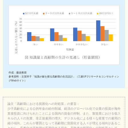
作成：藤波教授
参考資料：古賀祥子「知識が鍵を握る高齢期の生活設計」（三菱UFJリサーチ＆コンサルティン
グWebサイト）
論文「高齢期における貧困化への対処策」の要旨：
少子高齢化による公的年金の給付削減、経済のグローバル化で企業の投資が海外
直接投資に向けられたことによる国内の賃金の抑制、また、製造業における低ス
キルの人々の失業、非正規雇用の増大、デジタル化による様々な産業での雇用の
縮小傾向。これらが要因となって高齢期に貧困化する人々が増える傾向があるこ
とから、長寿化で高齢期が長期化する現在、高齢者の貧困化への対処策として、