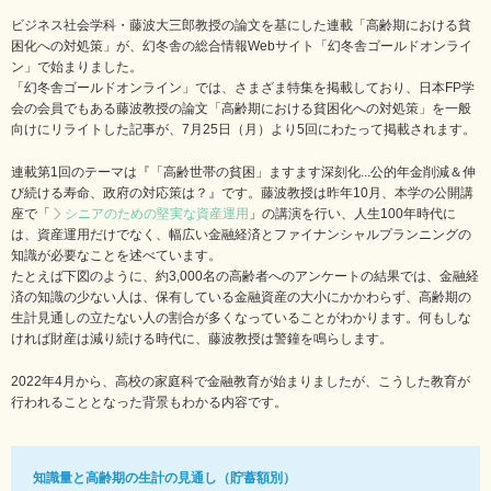
ビジネス社会学科・藤波大三郎教授の論文を基にした連載「高齢期における貧
困化への対処策」が、幻冬舎の総合情報Webサイト「幻冬舎ゴールドオンライ
ン」で始まりました。
「幻冬舎ゴールドオンライン」では、さまざま特集を掲載しており、日本FP学
会の会員でもある藤波教授の論文「高齢期における貧困化への対処策」を一般
向けにリライトした記事が、7月25日（月）より5回にわたって掲載されます。
連載第1回のテーマは『「高齢世帯の貧困」ますます深刻化...公的年金削減＆伸
び続ける寿命、政府の対応策は？』です。藤波教授は昨年10月、本学の公開講
座で「
シニアのための堅実な資産運用
」の講演を行い、人生100年時代に
は、資産運用だけでなく、幅広い金融経済とファイナンシャルプランニングの
知識が必要なことを述べています。
たとえば下図のように、約3,000名の高齢者へのアンケートの結果では、金融経
済の知識の少ない人は、保有している金融資産の大小にかかわらず、高齢期の
生計見通しの立たない人の割合が多くなっていることがわかります。何もしな
ければ財産は減り続ける時代に、藤波教授は警鐘を鳴らします。
2022年4月から、高校の家庭科で金融教育が始まりましたが、こうした教育が
行われることとなった背景もわかる内容です。
知識量と高齢期の生計の見通し（貯蓄額別）