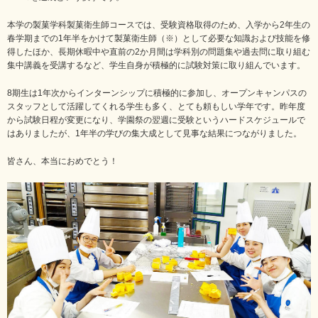
本学の製菓学科製菓衛生師コースでは、受験資格取得のため、入学から2年生の
春学期までの1年半をかけて製菓衛生師（※）として必要な知識および技能を修
得したほか、長期休暇中や直前の2か月間は学科別の問題集や過去問に取り組む
集中講義を受講するなど、学生自身が積極的に試験対策に取り組んでいます。
8期生は1年次からインターンシップに積極的に参加し、オープンキャンパスの
スタッフとして活躍してくれる学生も多く、とても頼もしい学年です。昨年度
から試験日程が変更になり、学園祭の翌週に受験というハードスケジュールで
はありましたが、1年半の学びの集大成として見事な結果につながりました。
皆さん、本当におめでとう！