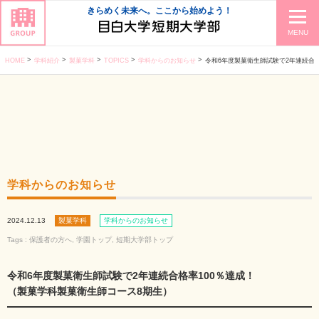
きらめく未来へ。ここから始めよう！
MENU
HOME
学科紹介
製菓学科
TOPICS
学科からのお知らせ
令和6年度製菓衛生師試験で2年連続合格率100％達
学科からのお知らせ
2024.12.13
製菓学科
学科からのお知らせ
Tags :
保護者の方へ
,
学園トップ
,
短期大学部トップ
令和6年度製菓衛生師試験で2年連続合格率100％達成！
（製菓学科製菓衛生師コース8期生）