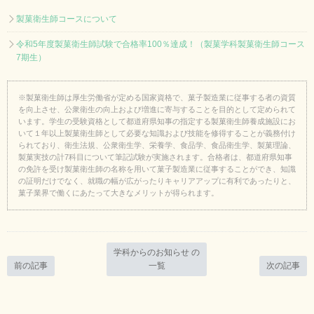
製菓衛生師コースについて
令和5年度製菓衛生師試験で合格率100％達成！（製菓学科製菓衛生師コース
7期生）
※製菓衛生師は厚生労働省が定める国家資格で、菓子製造業に従事する者の資質
を向上させ、公衆衛生の向上および増進に寄与することを目的として定められて
います。学生の受験資格として都道府県知事の指定する製菓衛生師養成施設にお
いて１年以上製菓衛生師として必要な知識および技能を修得することが義務付け
られており、衛生法規、公衆衛生学、栄養学、食品学、食品衛生学、製菓理論、
製菓実技の計7科目について筆記試験が実施されます。合格者は、都道府県知事
の免許を受け製菓衛生師の名称を用いて菓子製造業に従事することができ、知識
の証明だけでなく、就職の幅が広がったりキャリアアップに有利であったりと、
菓子業界で働くにあたって大きなメリットが得られます。
学科からのお知らせ の
前の記事
一覧
次の記事