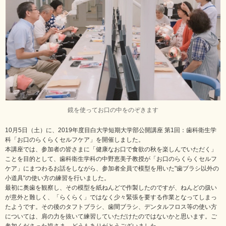
鏡を使ってお口の中をのぞきます
10月5日（土）に、2019年度目白大学短期大学部公開講座 第1回：歯科衛生学
科「お口のらくらくセルフケア」を開催しました。
本講座では、参加者の皆さまに「健康なお口で食欲の秋を楽しんでいただく」
ことを目的として、歯科衛生学科の中野恵美子教授が「お口のらくらくセルフ
ケア」にまつわるお話をしながら、参加者全員で模型を用いた"歯ブラシ以外の
小道具"の使い方の練習を行いました。
最初に奥歯を観察し、その模型を紙ねんどで作製したのですが、ねんどの扱い
が意外と難しく、「らくらく」ではなく少々緊張を要する作業となってしまっ
たようです。その後のタフトブラシ、歯間ブラシ、デンタルフロス等の使い方
については、肩の力を抜いて練習していただけたのではないかと思います。ご
参加くださった皆さま、どうもありがとうございました。