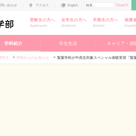
Search
お問い合わせ
アクセス
English
受験生の方へ
在学生の方へ
卒業生の方へ
保護
Applicants
Students
Alumni
Guardi
学科紹介
学生生活
キャリア・就
PICS
学科からのお知らせ
製菓学科が中高生対象スペシャル体験実習『製菓フェス』を開催しました