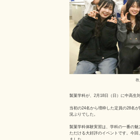
教
製菓学科が、2月18日（日）に中高
当初の24名から増枠した定員の28名
況ぶりでした。
製菓学科体験実習は、学科の一番の魅
ただける大好評のイベントです。今回
ました。