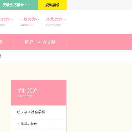
受験生応援サイト
資料請求
者の方へ
一般の方へ
企業の方へ
ans
Generals
Company
職
研究・社会貢献
！
学科紹介
Department
ビジネス社会学科
学科の特色