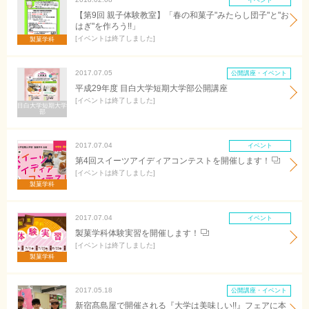
イベント
【第9回 親子体験教室】「春の和菓子"みたらし団子"と"お
はぎ"を作ろう!!」
イベントは終了しました
製菓学科
2017.07.05
公開講座・イベント
平成29年度 目白大学短期大学部公開講座
イベントは終了しました
目白大学短期大学
部
2017.07.04
イベント
第4回スイーツアイディアコンテストを開催します！
イベントは終了しました
製菓学科
2017.07.04
イベント
製菓学科体験実習を開催します！
イベントは終了しました
製菓学科
2017.05.18
公開講座・イベント
新宿髙島屋で開催される『大学は美味しい!!』フェアに本