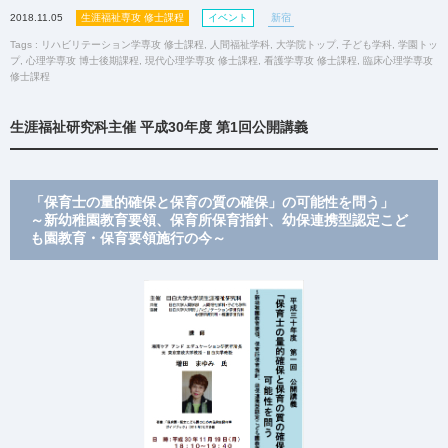
2018.11.05
生涯福祉専攻 修士課程
イベント
新宿
Tags :
リハビリテーション学専攻 修士課程
,
人間福祉学科
,
大学院トップ
,
子ども学科
,
学園トッ
プ
,
心理学専攻 博士後期課程
,
現代心理学専攻 修士課程
,
看護学専攻 修士課程
,
臨床心理学専攻
修士課程
生涯福祉研究科主催 平成30年度 第1回公開講義
「保育士の量的確保と保育の質の確保」の可能性を問う」
～新幼稚園教育要領、保育所保育指針、幼保連携型認定こど
も園教育・保育要領施行の今～