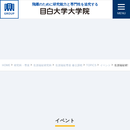
飛躍のために研究能力と専門性を追究する
MENU
HOME
研究科・専攻
生涯福祉研究科
生涯福祉専攻 修士課程
TOPICS
イベント
生涯福祉研究
イベント