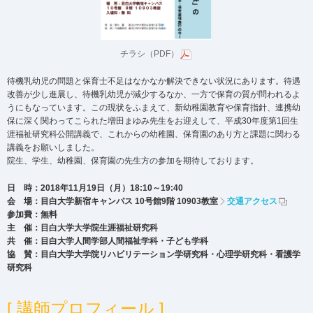
チラシ（PDF）
待機乳幼児の問題と保育士不足はなかなか解決できない状況にあります。待遇
改善が少し進展し、待機乳幼児が減少するなか、一方で保育の質が問われるよ
うにもなっています。この現状をふまえて、新幼稚園教育や保育指針、連携幼
保に深く関わってこられた増田まゆみ先生をお迎えして、平成30年度第1回生
涯福祉研究科公開講義で、これからの幼稚園、保育園のあり方と課題に関わる
講義をお願いしました。
院生、学生、幼稚園、保育園の先生方の参加を期待しております。
日 時：2018年11月19日（月）18:10～19:40
会 場：目白大学新宿キャンパス 10号館9階 10903教室
交通アクセス
参加費：無料
主 催：目白大学大学院生涯福祉研究科
共 催：目白大学人間学部人間福祉学科・子ども学科
協 賛：目白大学大学院リハビリテーション学研究科・心理学研究科・看護学
研究科
[ 講師プロフィール ]