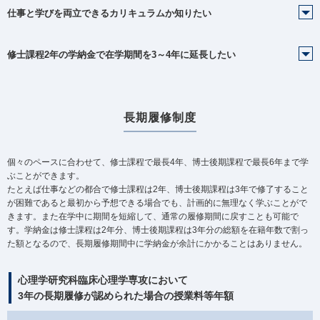
仕事と学びを両立できるカリキュラムか知りたい
修士課程2年の学納金で在学期間を3～4年に延長したい
長期履修制度
個々のペースに合わせて、修士課程で最長4年、博士後期課程で最長6年まで学
ぶことができます。
たとえば仕事などの都合で修士課程は2年、博士後期課程は3年で修了すること
が困難であると最初から予想できる場合でも、計画的に無理なく学ぶことがで
きます。また在学中に期間を短縮して、通常の履修期間に戻すことも可能で
す。学納金は修士課程は2年分、博士後期課程は3年分の総額を在籍年数で割っ
た額となるので、長期履修期間中に学納金が余計にかかることはありません。
心理学研究科臨床心理学専攻において
3年の長期履修が認められた場合の授業料等年額