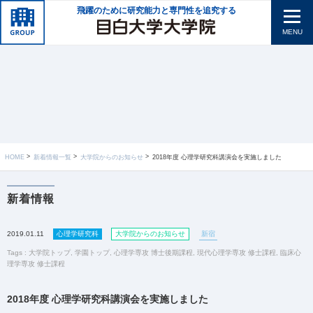
飛躍のために研究能力と専門性を追究する
MENU
HOME
新着情報一覧
大学院からのお知らせ
2018年度 心理学研究科講演会を実施しました
新着情報
2019.01.11
心理学研究科
大学院からのお知らせ
新宿
Tags :
大学院トップ
,
学園トップ
,
心理学専攻 博士後期課程
,
現代心理学専攻 修士課程
,
臨床心
理学専攻 修士課程
2018年度 心理学研究科講演会を実施しました