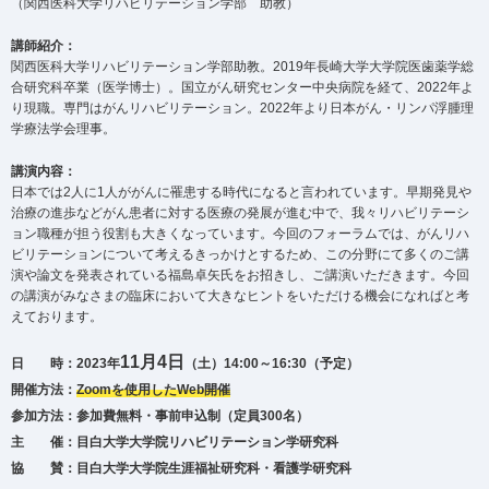
（関西医科大学リハビリテーション学部 助教）
講師紹介：
関西医科大学リハビリテーション学部助教。2019年長崎大学大学院医歯薬学総
合研究科卒業（医学博士）。国立がん研究センター中央病院を経て、2022年よ
り現職。専門はがんリハビリテーション。2022年より日本がん・リンパ浮腫理
学療法学会理事。
講演内容：
日本では2人に1人ががんに罹患する時代になると言われています。早期発見や
治療の進歩などがん患者に対する医療の発展が進む中で、我々リハビリテーシ
ョン職種が担う役割も大きくなっています。今回のフォーラムでは、がんリハ
ビリテーションについて考えるきっかけとするため、この分野にて多くのご講
演や論文を発表されている福島卓矢氏をお招きし、ご講演いただきます。今回
の講演がみなさまの臨床において大きなヒントをいただける機会になればと考
えております。
11月4日
日 時：2023年
（土）14:00～16:30（予定）
開催方法：
Zoomを使用したWeb開催
参加方法：参加費無料・事前申込制（定員300名）
主 催：目白大学大学院リハビリテーション学研究科
協 賛：目白大学大学院生涯福祉研究科・看護学研究科