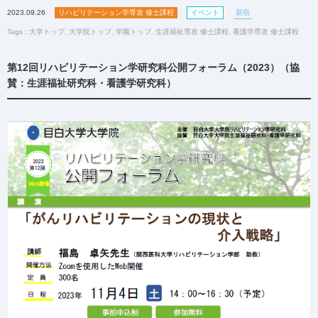
2023.09.26
リハビリテーション学専攻 修士課程
イベント
新宿
Tags :
大学トップ
,
大学院トップ
,
学園トップ
,
生涯福祉専攻 修士課程
,
看護学専攻 修士課程
第12回リハビリテーション学研究科公開フォーラム（2023）
（協
賛：生涯福祉研究科・看護学研究科）