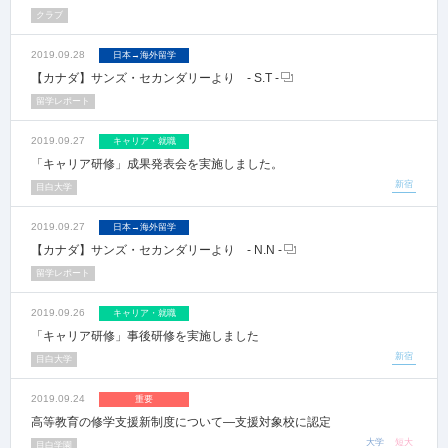
クラブ
2019.09.28
日本→海外留学
【カナダ】サンズ・セカンダリーより - S.T -
留学レポート
2019.09.27
キャリア・就職
「キャリア研修」成果発表会を実施しました。
新宿
目白大学
2019.09.27
日本→海外留学
【カナダ】サンズ・セカンダリーより - N.N -
留学レポート
2019.09.26
キャリア・就職
「キャリア研修」事後研修を実施しました
新宿
目白大学
2019.09.24
重要
高等教育の修学支援新制度について―支援対象校に認定
大学
短大
目白学園