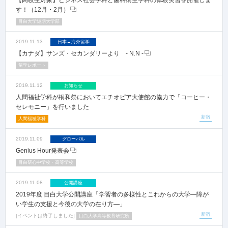
【高校生対象】ビジネス社会学科と歯科衛生学科の体験実習を開催しま
す！（12月・2月）
目白大学短期大学部
2019.11.13
日本→海外留学
【カナダ】サンズ・セカンダリーより - N.N -
留学レポート
2019.11.12
お知らせ
人間福祉学科が桐和祭においてエチオピア大使館の協力で「コーヒー・
セレモニー」を行いました
新宿
人間福祉学科
2019.11.09
グローバル
Genius Hour発表会
目白研心中学校・高等学校
2019.11.08
公開講座
2019年度 目白大学公開講座「学習者の多様性とこれからの大学―障が
い学生の支援と今後の大学の在り方―」
新宿
イベントは終了しました
目白大学高等教育研究所