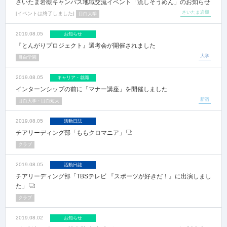
さいたま岩槻キャンパス地域交流イベント「流しそうめん」のお知らせ
さいたま岩槻
イベントは終了しました
目白大学
2019.08.05
お知らせ
『とんがりプロジェクト』選考会が開催されました
大学
目白学園
2019.08.05
キャリア・就職
インターンシップの前に「マナー講座」を開催しました
新宿
目白大学・目白短大
2019.08.05
活動日誌
チアリーディング部「ももクロマニア」
クラブ
2019.08.05
活動日誌
チアリーディング部「TBSテレビ 『スポーツが好きだ！』に出演しまし
た」
クラブ
2019.08.02
お知らせ