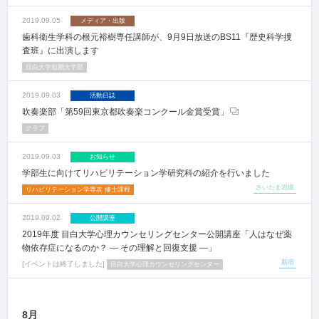
2019.09.05
メディア・出版
歯科衛生学科の根元裕樹専任講師が、9月9日放送のBS11『歴史科学捜
査班』に出演します
目白大学短期大学部
2019.09.03
活動日誌
吹奏楽部「第59回東京都吹奏楽コンクール金賞受賞」
クラブ
2019.09.03
お知らせ
学部生に向けてリハビリテーション学研究科の紹介を行いました
さいたま岩槻
リハビリテーション学専攻 修士課程
2019.09.02
公開講座
2019年度 目白大学心理カウンセリングセンター公開講座「人はなぜ薬
物依存症になるのか？ ― その理解と回復支援 ―」
新宿
イベントは終了しました
目白大学心理カウンセリングセンター
8月