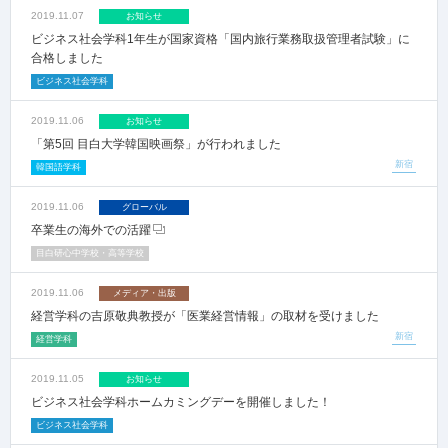
2019.11.07
お知らせ
ビジネス社会学科1年生が国家資格「国内旅行業務取扱管理者試験」に
合格しました
ビジネス社会学科
2019.11.06
お知らせ
「第5回 目白大学韓国映画祭」が行われました
新宿
韓国語学科
2019.11.06
グローバル
卒業生の海外での活躍
目白研心中学校・高等学校
2019.11.06
メディア・出版
経営学科の吉原敬典教授が「医業経営情報」の取材を受けました
新宿
経営学科
2019.11.05
お知らせ
ビジネス社会学科ホームカミングデーを開催しました！
ビジネス社会学科