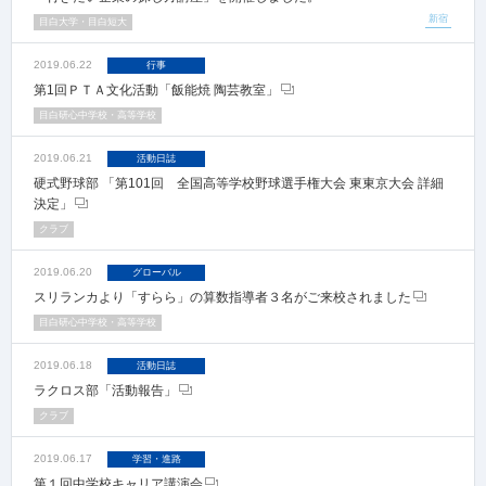
新宿
目白大学・目白短大
2019.06.22
行事
第1回ＰＴＡ文化活動「飯能焼 陶芸教室」
目白研心中学校・高等学校
2019.06.21
活動日誌
硬式野球部 「第101回 全国高等学校野球選手権大会 東東京大会 詳細
決定」
クラブ
2019.06.20
グローバル
スリランカより「すらら」の算数指導者３名がご来校されました
目白研心中学校・高等学校
2019.06.18
活動日誌
ラクロス部「活動報告」
クラブ
2019.06.17
学習・進路
第１回中学校キャリア講演会