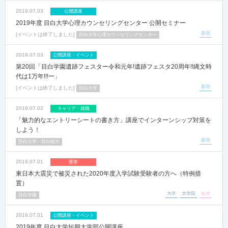
2019.07.03
公開講座
2019年度 目白大学心理カウンセリングセンター 公開セミナー
新宿
イベントは終了しました
目白大学心理カウンセリングセンター
2019.07.03
公開講座・イベント
第20回「目白学園遺跡フェスター令和元年!遺跡フェスタ20周年!!縄文時
代は1万年!!!ー」
新宿
イベントは終了しました
目白大学
2019.07.02
キャリア・就職
「魅力的なエントリーシートの書き方」講座でインターンシップ対策を
しよう！
新宿
目白大学・目白短大
2019.07.01
重要
東日本大震災で被災された2020年度入学試験受験者の方へ（特例措
置）
大学
大学院
短大
目白学園
2019.07.01
公開講座・イベント
2019年度 目白大学短期大学部公開講座