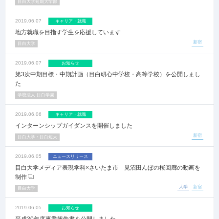
目白大学短期大学部
2019.06.07
キャリア・就職
地方就職を目指す学生を応援しています
新宿
目白大学
2019.06.07
お知らせ
第3次中期目標・中期計画（目白研心中学校・高等学校）を公開しまし
た
学校法人 目白学園
2019.06.06
キャリア・就職
インターンシップガイダンスを開催しました
新宿
目白大学・目白短大
2019.06.05
ニュースリリース
目白大学メディア表現学科×さいたま市 見沼田んぼの桜回廊の動画を
制作
大学
新宿
目白大学
2019.06.05
お知らせ