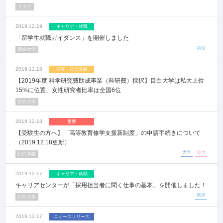
クラブ
2019.12.19
キャリア・就職
「留学生就職ガイダンス」を開催しました
新宿
目白大学
2019.12.18
研究・社会貢献
【2019年度 科学研究費助成事業（科研費）採択】目白大学は私大上位
15%に位置、女性研究者比率は全国6位
目白大学
2019.12.18
重要
【受験生の方へ】「高等教育修学支援新制度」の申請手続きについて
（2019.12.18更新）
大学
短大
目白学園
2019.12.17
キャリア・就職
キャリアセンターが「採用担当者に聞く仕事の基本」を開催しました！
新宿
目白大学
2019.12.17
ニュースリリース