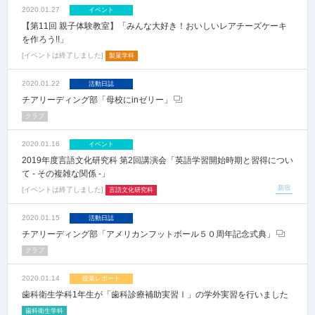
2020.01.27
イベント
【第11回 親子体験教室】「みんな大好き！おいしいレアチーズケーキ
を作ろう!!」
イベントは終了しました
製菓学科
2020.01.22
活動日誌
チアリーディング部「母校にinゼリー」
クラブ
2020.01.16
イベント
2019年度言語文化研究科 第2回講演会「英語学習開始時期と習得につい
て - その複雑な関係 -」
新宿
イベントは終了しました
言語文化研究科
2020.01.15
活動日誌
チアリーディング部「アメリカンフットボール５０周年記念式典」
クラブ
2020.01.14
授業レポート
歯科衛生学科1年生が「歯科診療補助実習Ⅰ」の学外実習を行いました
歯科衛生学科