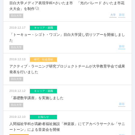
目白大学メディア表現学科×さいたま市 「光のパレード さいたま市花
火大会」を制作
大学
新宿
目白大学
2019.12.17
キャリア・就職
「トーキョー・シゴト・ワゴン」目白大学貸し切りツアーを開催しまし
た
新宿
目白大学
2019.12.13
研究・社会貢献
アクティブ・ラーニング研究プロジェクトチームが大学教育学会で成果
発表を行いました
目白大学
2019.12.12
キャリア・就職
「基礎数学講座」を実施しました
新宿
目白大学
2019.12.10
お知らせ
人間福祉学科が高齢者福祉施設「神楽坂」にてアカペラサークル「サニ
ートーン」による音楽会を開催