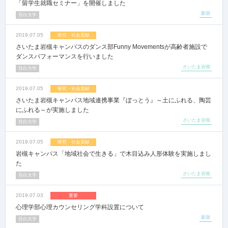
「留学生就職セミナー」を開催しました
新宿
目白大学
2019.07.05
研究・社会貢献
さいたま岩槻キャンパスのダンス部Funny Movementsが高齢者施設で
ダンスパフォーマンスを行いました
さいたま岩槻
目白大学
2019.07.05
研究・社会貢献
さいたま岩槻キャンパス地域連携事業『ぼっとう』～土にふれる、陶芸
にふれる～が実施しました
さいたま岩槻
目白大学
2019.07.05
研究・社会貢献
岩槻キャンパス「地域社会で生きる」で木目込み人形体験を実施しまし
た
さいたま岩槻
目白大学
2019.07.03
重要
心理学部心理カウンセリング学科設置について
新宿
目白大学