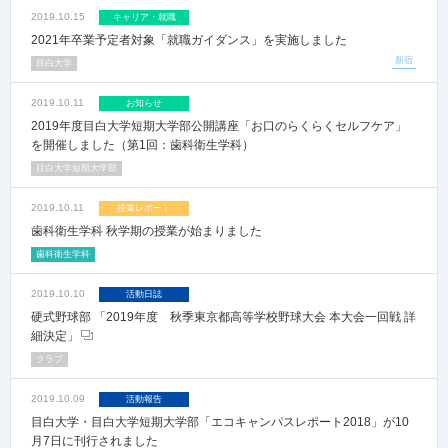
2019.10.15
キャリア・就職
2021年卒業予定者対象「就職ガイダンス」を実施しました
新宿
目白大学
2019.10.11
お知らせ
2019年度目白大学短期大学部公開講座「お口のらくらくセルフケア」
を開催しました（第1回：歯科衛生学科）
目白大学短期大学部
2019.10.11
授業レポート
歯科衛生学科 秋学期の授業が始まりました
歯科衛生学科
2019.10.10
活動日誌
硬式野球部 「2019年度 秋季東京都高等学校野球大会 本大会一回戦 詳
細決定」
クラブ
2019.10.09
活動報告
目白大学・目白大学短期大学部「エコキャンパスレポート2018」が10
月7日に刊行されました