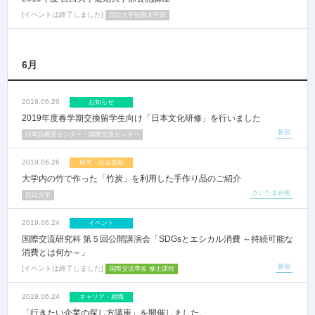
イベントは終了しました
目白大学短期大学部
6月
2019.06.26
お知らせ
2019年度春学期交換留学生向け「日本文化研修」を行いました
新宿
日本語教育センター・国際交流センター
2019.06.26
研究・社会貢献
大学内の竹で作った「竹炭」を利用した手作り品のご紹介
さいたま岩槻
目白大学
2019.06.24
イベント
国際交流研究科 第５回公開講演会「SDGsとエシカル消費 ～持続可能な
消費とは何か～」
新宿
イベントは終了しました
国際交流専攻 修士課程
2019.06.24
キャリア・就職
「行きたい企業の探し方講座」を開催しました。