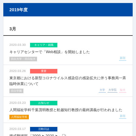
2019年度
3月
2020.03.30
キャリア・就職
キャリアセンターで「Web相談」を開始しました
新宿
目白大学・目白短大
2020.03.26
重要
東京都における新型コロナウイルス感染症の感染拡大に伴う事務局一斉
臨時休業について
大学
大学院
短大
目白学園
2020.03.23
お知らせ
人間福祉学科千葉茂明教授と舩越知行教授の最終講義が行われました
新宿
人間福祉学科
2020.03.17
活動日誌