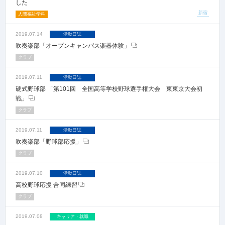
した
新宿
人間福祉学科
2019.07.14
活動日誌
吹奏楽部「オープンキャンパス楽器体験」
クラブ
2019.07.11
活動日誌
硬式野球部 「第101回 全国高等学校野球選手権大会 東東京大会初
戦」
クラブ
2019.07.11
活動日誌
吹奏楽部「野球部応援」
クラブ
2019.07.10
活動日誌
高校野球応援 合同練習
クラブ
2019.07.08
キャリア・就職