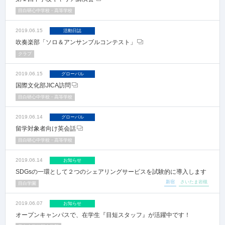
目白研心中学校・高等学校
2019.06.15
活動日誌
吹奏楽部「ソロ＆アンサンブルコンテスト」
クラブ
2019.06.15
グローバル
国際文化部JICA訪問
目白研心中学校・高等学校
2019.06.14
グローバル
留学対象者向け英会話
目白研心中学校・高等学校
2019.06.14
お知らせ
SDGsの一環として２つのシェアリングサービスを試験的に導入します
新宿
さいたま岩槻
目白学園
2019.06.07
お知らせ
オープンキャンパスで、在学生『目短スタッフ』が活躍中です！