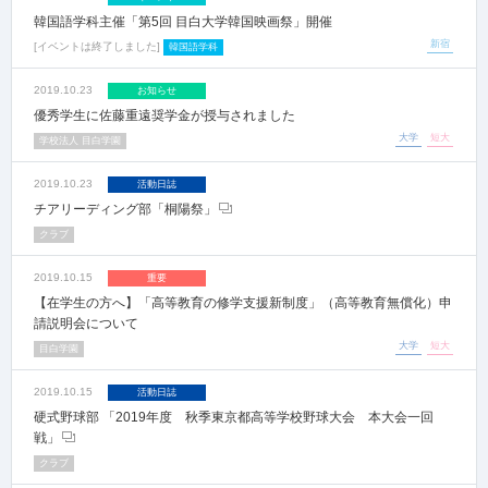
韓国語学科主催「第5回 目白大学韓国映画祭」開催
新宿
イベントは終了しました
韓国語学科
2019.10.23
お知らせ
優秀学生に佐藤重遠奨学金が授与されました
大学
短大
学校法人 目白学園
2019.10.23
活動日誌
チアリーディング部「桐陽祭」
クラブ
2019.10.15
重要
【在学生の方へ】「高等教育の修学支援新制度」（高等教育無償化）申
請説明会について
大学
短大
目白学園
2019.10.15
活動日誌
硬式野球部 「2019年度 秋季東京都高等学校野球大会 本大会一回
戦」
クラブ