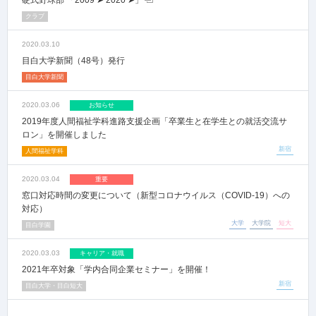
硬式野球部 「2009 ➤ 2020 ➤」
クラブ
2020.03.10
目白大学新聞（48号）発行
目白大学新聞
2020.03.06
お知らせ
2019年度人間福祉学科進路支援企画「卒業生と在学生との就活交流サ
ロン」を開催しました
新宿
人間福祉学科
2020.03.04
重要
窓口対応時間の変更について（新型コロナウイルス（COVID-19）への
対応）
大学
大学院
短大
目白学園
2020.03.03
キャリア・就職
2021年卒対象「学内合同企業セミナー」を開催！
新宿
目白大学・目白短大