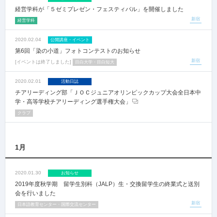
経営学科が「５ゼミプレゼン・フェスティバル」を開催しました
新宿
経営学科
2020.02.04
公開講座・イベント
第6回「染の小道」フォトコンテストのお知らせ
新宿
イベントは終了しました
目白大学・目白短大
2020.02.01
活動日誌
チアリーディング部「ＪＯＣジュニアオリンピックカップ大会全日本中
学・高等学校チアリーディング選手権大会」
クラブ
1月
2020.01.30
お知らせ
2019年度秋学期 留学生別科（JALP）生・交換留学生の終業式と送別
会を行いました
新宿
日本語教育センター・国際交流センター