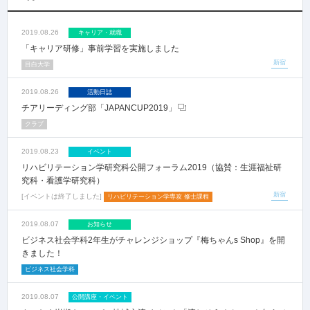
2019.08.26
キャリア・就職
「キャリア研修」事前学習を実施しました
新宿
目白大学
2019.08.26
活動日誌
チアリーディング部「JAPANCUP2019」
クラブ
2019.08.23
イベント
リハビリテーション学研究科公開フォーラム2019（協賛：生涯福祉研
究科・看護学研究科）
新宿
イベントは終了しました
リハビリテーション学専攻 修士課程
2019.08.07
お知らせ
ビジネス社会学科2年生がチャレンジショップ『梅ちゃんs Shop』を開
きました！
ビジネス社会学科
2019.08.07
公開講座・イベント