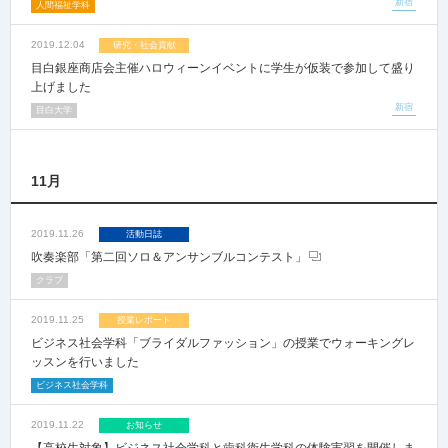
新宿
人間福祉学科
2019.12.04
研究・社会貢献
目白銀座商店会主催ハロウィーンイベントに学生が仮装で参加して盛り
上げました
新宿
目白大学
11月
2019.11.26
活動日誌
吹奏楽部「第二回ソロ＆アンサンブルコンテスト」
クラブ
2019.11.25
授業レポート
ビジネス社会学科「ブライダルファッション」の授業でウォーキングレ
ッスンを行いました
ビジネス社会学科
2019.11.22
お知らせ