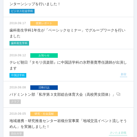
ンターンシップを行いました！
ビジネス社会学科
2019.09.17
授業レポート
歯科衛生学科1年生が「ベーシックセミナー」でグループワークを行い
ました
歯科衛生学科
2019.09.12
お知らせ
テレビ朝日『タモリ倶楽部』に中国語学科の氷野善寛専任講師が出演し
ます
新宿
中国語学科
2019.09.08
活動日誌
バドミントン部「私学第３支部総合体育大会（高校男女団体）」
クラブ
2019.09.05
研究・社会貢献
地域連携・研究推進センター岩槻分室事業「地域交流イベント流しそう
めん」を実施しました！
さいたま岩槻
目白大学