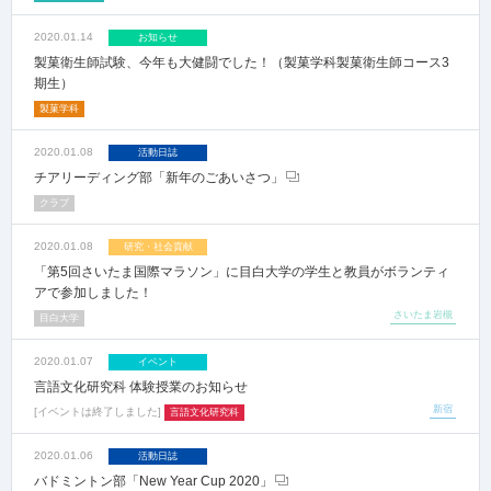
2020.01.14
お知らせ
製菓衛生師試験、今年も大健闘でした！（製菓学科製菓衛生師コース3
期生）
製菓学科
2020.01.08
活動日誌
チアリーディング部「新年のごあいさつ」
クラブ
2020.01.08
研究・社会貢献
「第5回さいたま国際マラソン」に目白大学の学生と教員がボランティ
アで参加しました！
さいたま岩槻
目白大学
2020.01.07
イベント
言語文化研究科 体験授業のお知らせ
新宿
イベントは終了しました
言語文化研究科
2020.01.06
活動日誌
バドミントン部「New Year Cup 2020」