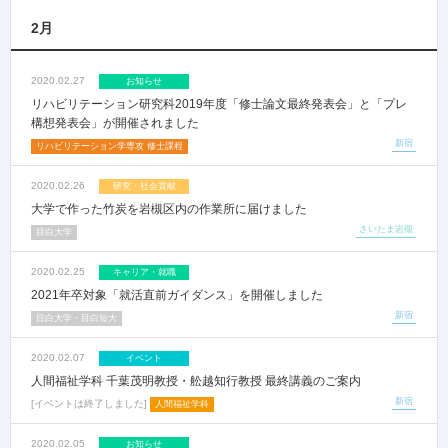
2月
2020.02.27
お知らせ
リハビリテーション研究科2019年度「修士論文最終発表会」と「プレ
構想発表会」が開催されました
新宿
リハビリテーション学専攻 修士課程
2020.02.26
研究・社会貢献
大学で作った竹炭を岩槻区内の作業所に届けました
さいたま岩槻
目白大学
2020.02.25
キャリア・就職
2021年卒対象「就活直前ガイダンス」を開催しました
新宿
目白大学・目白短大
2020.02.07
イベント
人間福祉学科 千葉茂明教授・舩越知行教授 最終講義のご案内
新宿
イベントは終了しました
人間福祉学科
2020.02.05
お知らせ