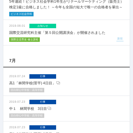
5年連続！ビジネス社会学科1年生がリテールマーケティング（販売士）
検定1級に合格しました！ ～今年も全国の短大で唯一の合格者を輩出～
ビジネス社会学科
2019.08.01
お知らせ
国際交流研究科主催「第５回公開講演会」が開催されました
新宿
国際交流専攻 修士課程
7月
2019.07.24
行事
高1「林間学校(菅平) 4日目」
目白研心中学校・高等学校
2019.07.23
行事
中１ 林間学校 3日目
目白研心中学校・高等学校
2019.07.23
行事