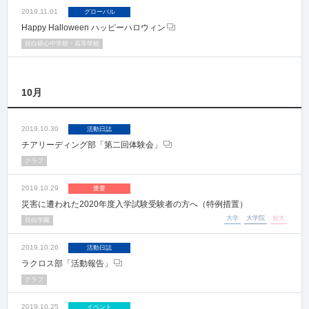
2019.11.01
グローバル
Happy Halloween ハッピーハロウィン
目白研心中学校・高等学校
10月
2019.10.30
活動日誌
チアリーディング部「第二回体験会」
クラブ
2019.10.29
重要
災害に遭われた2020年度入学試験受験者の方へ（特例措置）
大学
大学院
短大
目白学園
2019.10.26
活動日誌
ラクロス部「活動報告」
クラブ
2019.10.25
イベント