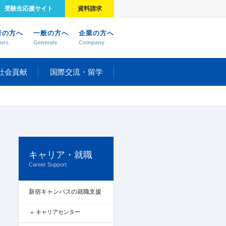
受験生応援サイト
資料請求
者の方へ
一般の方へ
企業の方へ
ans
Generals
Company
社会貢献
国際交流・留学
キャリア・就職
Career Support
新宿キャンパスの就職支援
キャリアセンター