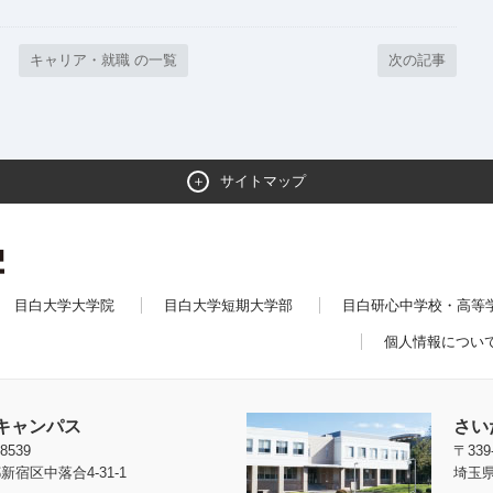
キャリア・就職 の一覧
次の記事
サイトマップ
目白大学大学院
目白大学短期大学部
目白研心中学校・高等
個人情報につい
キャンパス
さい
8539
〒339
新宿区中落合4-31-1
埼玉県