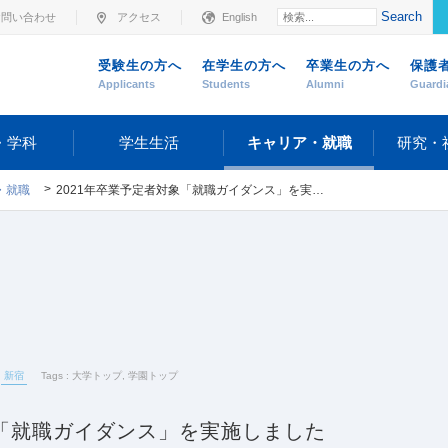
Search
お問い合わせ
アクセス
English
受験生の方へ
在学生の方へ
卒業生の方へ
保護
Applicants
Students
Alumni
Guardi
・学科
学生生活
キャリア・就職
研究・
・就職
2021年卒業予定者対象「就職ガイダンス」を実施しました
新宿
Tags :
大学トップ
,
学園トップ
象「就職ガイダンス」を実施しました