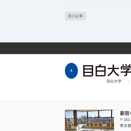
前の記事
目白大学
新宿
〒161-
東京都