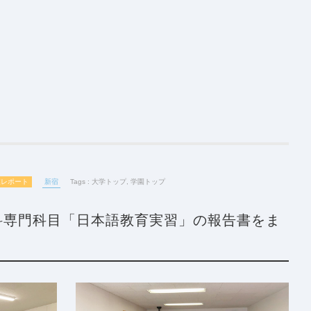
業レポート
新宿
Tags :
大学トップ
,
学園トップ
科専門科目「日本語教育実習」の報告書をま