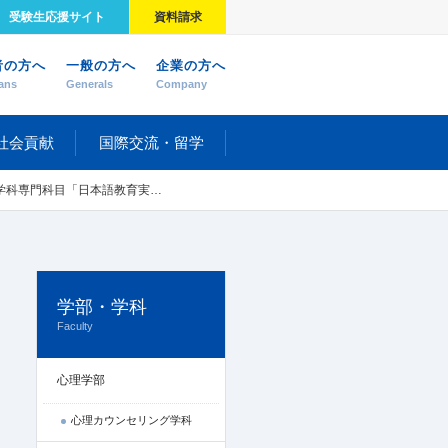
受験生応援サイト
資料請求
者の方へ
一般の方へ
企業の方へ
ans
Generals
Company
社会貢献
国際交流・留学
「日本語教育実習」の報告書をまとめました
学部・学科
Faculty
心理学部
心理カウンセリング学科