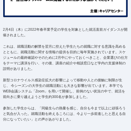
2月4日（木）に2022年春卒業予定の学生を対象とした就活直前ガイダンスが開
催されました。
これは、就職活動の解禁を翌月に控えた学生たちの就職に対する意識を高める
とともに、就職活動に関する情報の提供を目的に毎年実施されています。スケ
ジュールの最終確認やそのために2月中にやっておくべきこと、企業選びの仕方
をテーマに講演を行い、その後、講座の紹介や相談窓口など学内の支援体制の
説明がありました。
新型コロナウイルス感染症拡大の影響によって移動や人との接触に制限が生
じ、 今シーズンの大学生の就職活動にも大きな影響が出ています。本学でも
WEB会議システム「Zoom」を用いて開催し、前例のない状況の中で、就活を
前向きに乗り越えようと学生約300名が参加しました。
参加した学生からは、「同級生らの熱量を感じ、自分も今まで以上に頑張ろう
と気合が入った。就職活動を終えるころには、今より一歩前進したと思える自
分になっていたい」との声があがりました。