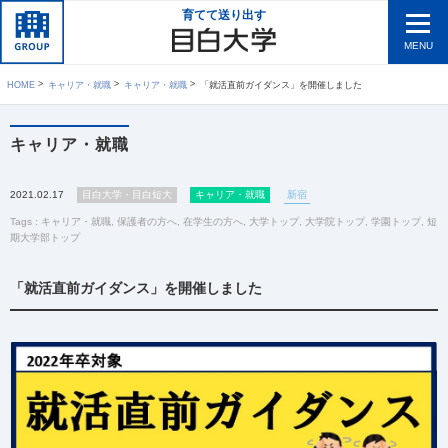
育てて送り出す
MENU
HOME
キャリア・就職
キャリア・就職
「就活直前ガイダンス」を開催しました
キャリア・就職
2021.02.17
目白大学・目白短大
キャリア・就職
新宿
Tags :
キャリア・就職
,
保護者の方へ
,
在学生の方へ
,
大学トップ
,
大学院トップ
,
学園トップ
,
短
期大学部トップ
「就活直前ガイダンス」を開催しました