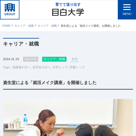
育てて送り出す
MENU
HOME
キャリア・就職
キャリア・就職
資生堂による「就活メイク講座」を開催しました
キャリア・就職
2024.11.15
目白大学
キャリア・就職
新宿
Tags :
保護者の方へ
,
在学生の方へ
,
大学トップ
,
学園トップ
資生堂による「就活メイク講座」を開催しました