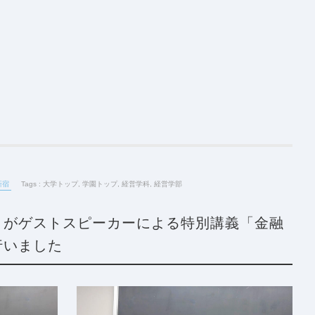
新宿
Tags :
大学トップ
,
学園トップ
,
経営学科
,
経営学部
ミがゲストスピーカーによる特別講義「金融
行いました