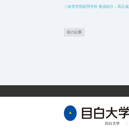
経営学部経営学科 教員紹介：髙辻成
前の記事
目白大学