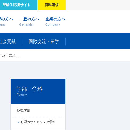
受験生応援サイト
資料請求
者の方へ
一般の方へ
企業の方へ
ans
Generals
Company
社会貢献
国際交流・留学
基礎）」を行いました
学部・学科
Faculty
心理学部
心理カウンセリング学科