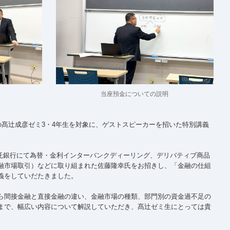
当座預金についての説明
の髙辻成彦ゼミ3・4年生を対象に、ゲストスピーカーを招いた特別講義
信託銀行にて為替・金利インターバンクディーリング、デリバティブ商品
融市場取引）などに取り組まれた佐藤隆幸氏をお招きし、「金融の仕組
義をしていだたきました。
ら間接金融と直接金融の違い、金融市場の種類、部門別の資金過不足の
まで、幅広い内容について解説していただき、髙辻ゼミ生にとっては貴