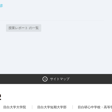
彦
授業レポート の一覧
サイトマップ
目白大学大学院
目白大学短期大学部
目白研心中学校・高等