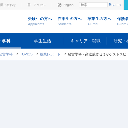
Search
お問い合わせ
アクセス
English
受験生の方へ
在学生の方へ
卒業生の方へ
保護
Applicants
Students
Alumni
Guardi
・学科
学生生活
キャリア・就職
研究・
経営学科
TOPICS
授業レポート
経営学科・髙辻成彦ゼミがゲストスピーカーによる特別講義「金融の仕組み（