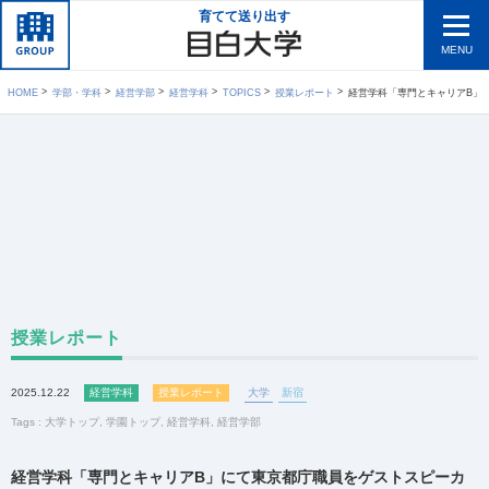
育てて送り出す
MENU
HOME
学部・学科
経営学部
経営学科
TOPICS
授業レポート
経営学科「専門とキャリアB」にて東京
授業レポート
2025.12.22
経営学科
授業レポート
大学
新宿
Tags :
大学トップ
,
学園トップ
,
経営学科
,
経営学部
経営学科「専門とキャリアB」にて東京都庁職員をゲストスピーカ