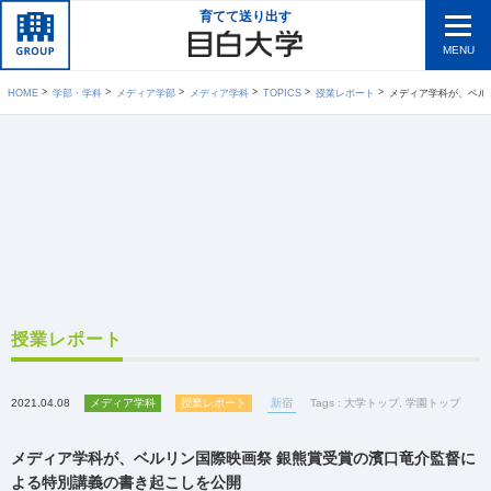
育てて送り出す
MENU
HOME
学部・学科
メディア学部
メディア学科
TOPICS
授業レポート
メディア学科が、ベルリン国際映
授業レポート
2021.04.08
メディア学科
授業レポート
新宿
Tags :
大学トップ
,
学園トップ
メディア学科が、ベルリン国際映画祭 銀熊賞受賞の濱口竜介監督に
よる特別講義の書き起こしを公開