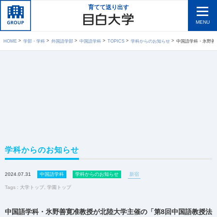
育てて送り出す
MENU
HOME
学部・学科
外国語学部
中国語学科
TOPICS
学科からのお知らせ
中国語学科・氷野善寛准教
学科からのお知らせ
2024.07.31
中国語学科
学科からのお知らせ
新宿
Tags :
大学トップ
,
学園トップ
中国語学科・氷野善寛准教授が北陸大学主催の「第8回中国語教授法