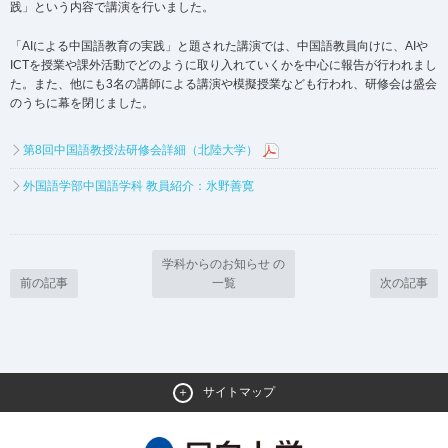
践」という内容で講演を行いました。
「AIによる中国語教育の実践」と題された講演では、中国語教員向けに、AIや
ICTを授業や課外活動でどのように取り入れていくかを中心に報告が行われまし
た。また、他にも3名の講師による講演や模擬授業なども行われ、研修会は盛会
のうちに幕を閉じました。
第8回中国語教授法研修会詳細（北陸大学）
外国語学部中国語学科 教員紹介：氷野善寛
学科からのお知らせ の
前の記事
一覧
次の記事
サイトマップ