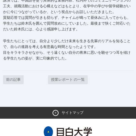
講演では、中国語を使う具体的な業務内容、社内外でのコミュニケーションの
工夫、就職活動における心構えなどはもとより、在学中の学びや留学経験がい
かに今につながっているか、という視点からお話しいただきました。
質疑応答では質問が引きも切らず、チャイムが鳴って昼休みに入ってからも、
学生たちは鈴木氏を囲んで質問攻めにしていました。最後まで快くご対応いた
だいた鈴木氏には、心より感謝申し上げます。
学生たちにとっては、自分より少しだけ未来を生きる先輩のリアルを知ること
で、自らの進路を考える有意義な時間となったようです。
目をキラキラさせながら、そう遠くない自分の将来に思いを馳せつつ耳を傾け
る学生たちの姿が、実に印象的でした。
前の記事
授業レポート の一覧
サイトマップ