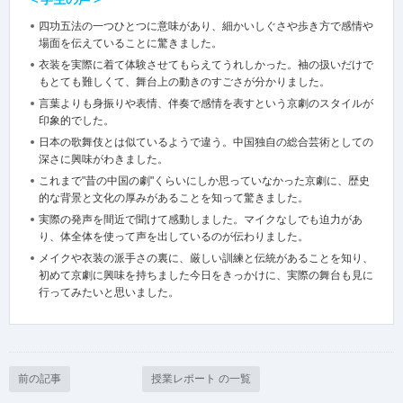
四功五法の一つひとつに意味があり、細かいしぐさや歩き方で感情や
場面を伝えていることに驚きました。
衣装を実際に着て体験させてもらえてうれしかった。袖の扱いだけで
もとても難しくて、舞台上の動きのすごさが分かりました。
言葉よりも身振りや表情、伴奏で感情を表すという京劇のスタイルが
印象的でした。
日本の歌舞伎とは似ているようで違う。中国独自の総合芸術としての
深さに興味がわきました。
これまで"昔の中国の劇"くらいにしか思っていなかった京劇に、歴史
的な背景と文化の厚みがあることを知って驚きました。
実際の発声を間近で聞けて感動しました。マイクなしでも迫力があ
り、体全体を使って声を出しているのが伝わりました。
メイクや衣装の派手さの裏に、厳しい訓練と伝統があることを知り、
初めて京劇に興味を持ちました今日をきっかけに、実際の舞台も見に
行ってみたいと思いました。
前の記事
授業レポート の一覧