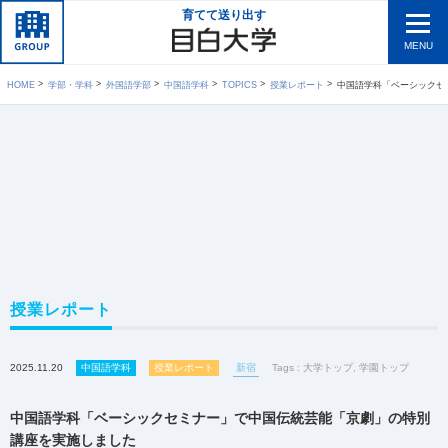
育てて送り出す
MENU
HOME
学部・学科
外国語学部
中国語学科
TOPICS
授業レポート
中国語学科「ベーシックセミナー
授業レポート
2025.11.20
中国語学科
授業レポート
新宿
Tags :
大学トップ
,
学園トップ
中国語学科「ベーシックセミナー」で中国伝統芸能「京劇」の特別
講座を実施しました