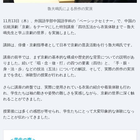
魯大鳴氏による所作の実演
11月13日（木）、外国語学部中国語学科の「ベーシックセミナー」で、中国の
伝統演劇「京劇」をテーマにした特別講座「四功五法から衣装体験まで－魯大
鳴先生と学ぶ京劇の世界」を実施しました。
講師は、俳優・京劇指導者として日本で京劇の普及活動を行う魯大鳴氏です。
講座の前半では、まず京劇の基本的な構成や歴史的な背景についての説明があ
りました。続いて「唱・念・做・打」の四つの要素（四功）と、「手・眼・
身・法・歩」などの技法（五法）についての解説、そして、実際の所作の実演
までを含む、体験型の授業が行われました。
さらに講座の終盤では、実際に使用されている衣装の紹介や着装体験も行わ
れ、学生たちは袖の動きや姿勢の難しさを実感しながら、京劇の世界に深く触
れることができました。
授業後には多くの感想が寄せられ、学生たちにとって大変印象的な体験になっ
たことが伝わってきました。
＜学生の声＞