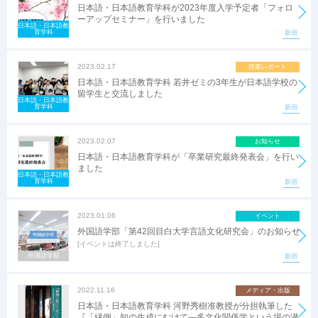
日本語・日本語教育学科が2023年度入学予定者「フォロ
ーアップセミナー」を行いました
日本語・日本語教
育学科
新宿
2023.02.17
授業レポート
日本語・日本語教育学科 若井ゼミの3年生が日本語学校の
留学生と交流しました
日本語・日本語教
育学科
新宿
2023.02.07
お知らせ
日本語・日本語教育学科が「卒業研究最終発表会」を行い
ました
日本語・日本語教
育学科
新宿
2023.01.06
イベント
外国語学部「第42回目白大学言語文化研究会」のお知らせ
イベントは終了しました
外国語学部
新宿
2022.11.16
メディア・出版
日本語・日本語教育学科 河野秀樹准教授が分担執筆した
『「縁側」知の生成にむけて―多文化関係学という場の潜