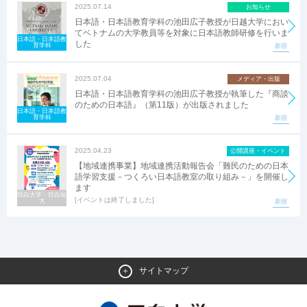
2025.07.14
お知らせ
日本語・日本語教育学科の池田広子教授が日越大学におい
てベトナムの大学教員等を対象に日本語教師研修を行いま
日本語・日本語教
した
育学科
新宿
2025.07.04
メディア・出版
日本語・日本語教育学科の池田広子教授が執筆した『商談
のための日本語』（第11版）が出版されました
日本語・日本語教
育学科
新宿
2025.04.23
公開講座・イベント
【地域連携事業】地域連携活動報告会「難民のための日本
語学習支援－つくろい日本語教室の取り組み－」を開催し
ます
目白大学・目白短
イベントは終了しました
大
新宿
サイトマップ