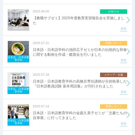
2025.08.05
お知らせ
【教職サブゼミ】2025年度教育実習報告会を実施しまし
た
目白大学
新宿
2025.07.31
授業レポート
日本語・日本語学科の池田広子ゼミが日本の伝統的な和食
に関する動画を作成・鑑賞会を行いました
日本語・日本語教
育学科
新宿
2025.07.18
メディア・出版
日本語・日本語教育学科の高橋亘専任講師が分担執筆した
『日本語教員試験 基本用語集』が刊行されました
日本語・日本語教
育学科
新宿
2025.07.14
授業レポート
日本語・日本語教育学科の金庭久美子ゼミが「文豪たちの
自筆展」に行ってきました
日本語・日本語教
育学科
新宿