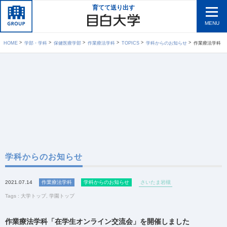
育てて送り出す
MENU
HOME
学部・学科
保健医療学部
作業療法学科
TOPICS
学科からのお知らせ
作業療法学科「
学科からのお知らせ
2021.07.14
作業療法学科
学科からのお知らせ
さいたま岩槻
Tags :
大学トップ
,
学園トップ
作業療法学科「在学生オンライン交流会」を開催しました