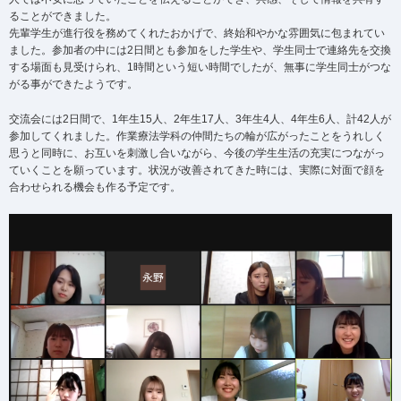
ることができました。
先輩学生が進行役を務めてくれたおかげで、終始和やかな雰囲気に包まれてい
ました。参加者の中には2日間とも参加をした学生や、学生同士で連絡先を交換
する場面も見受けられ、1時間という短い時間でしたが、無事に学生同士がつな
がる事ができたようです。
交流会には2日間で、1年生15人、2年生17人、3年生4人、4年生6人、計42人が
参加してくれました。作業療法学科の仲間たちの輪が広がったことをうれしく
思うと同時に、お互いを刺激し合いながら、今後の学生生活の充実につながっ
ていくことを願っています。状況が改善されてきた時には、実際に対面で顔を
合わせられる機会も作る予定です。