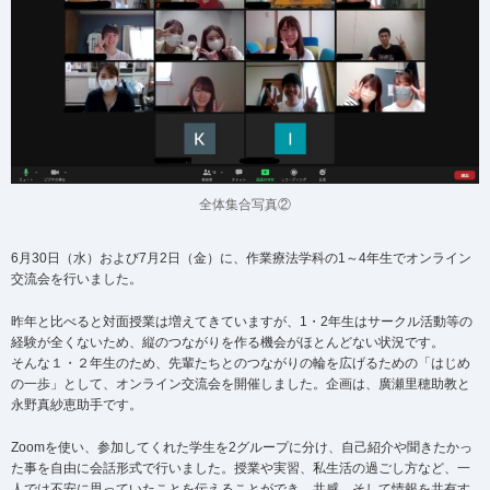
全体集合写真②
6月30日（水）および7月2日（金）に、作業療法学科の1～4年生でオンライン
交流会を行いました。
昨年と比べると対面授業は増えてきていますが、1・2年生はサークル活動等の
経験が全くないため、縦のつながりを作る機会がほとんどない状況です。
そんな１・２年生のため、先輩たちとのつながりの輪を広げるための「はじめ
の一歩」として、オンライン交流会を開催しました。企画は、廣瀬里穂助教と
永野真紗恵助手です。
Zoomを使い、参加してくれた学生を2グループに分け、自己紹介や聞きたかっ
た事を自由に会話形式で行いました。授業や実習、私生活の過ごし方など、一
人では不安に思っていたことを伝えることができ、共感、そして情報を共有す