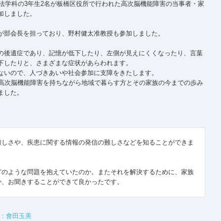
療法学科の3年生2名が板橋区役所で行われた高次脳機能障害の当事者・家
加しました。
が部会長を担っており、野村健太准教授も参加しました。
の後遺症であり、記憶が低下したり、左側が見えにくくなったり、言葉
下したりと、さまざまな症状があらわれます。
ないので、人づきあいや社会参加に支障をきたします。
、高次脳機能障害を持ちながら地域で暮らす方とその家族の今までの歩み
ました。
難しさや、疾患に関する情報の発信の難しさなどを知ることができま
どのような問題を抱えていたのか。またそれを解決するために、家族
か、お聞きすることができて良かったです。
介：會田玉美