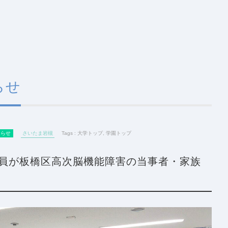
らせ
知らせ
さいたま岩槻
Tags :
大学トップ
,
学園トップ
教員が板橋区高次脳機能障害の当事者・家族