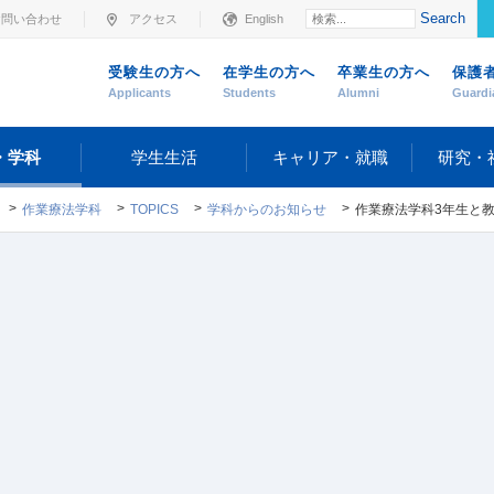
Search
お問い合わせ
アクセス
English
受験生の方へ
在学生の方へ
卒業生の方へ
保護
Applicants
Students
Alumni
Guardi
・学科
学生生活
キャリア・就職
研究・
作業療法学科
TOPICS
学科からのお知らせ
作業療法学科3年生と教員が板橋区高次