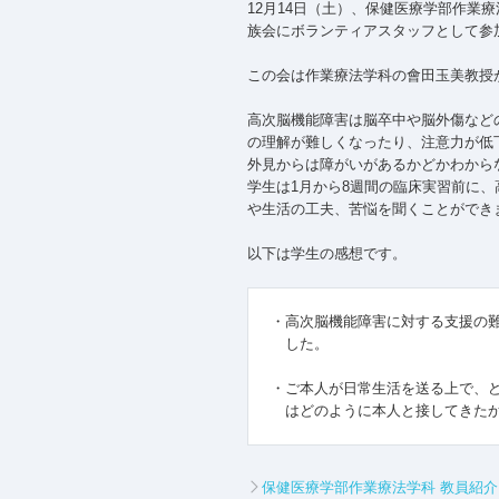
12月14日（土）、保健医療学部作業
族会にボランティアスタッフとして参
この会は作業療法学科の會田玉美教授
高次脳機能障害は脳卒中や脳外傷など
の理解が難しくなったり、注意力が低
外見からは障がいがあるかどかわから
学生は1月から8週間の臨床実習前に
や生活の工夫、苦悩を聞くことができ
以下は学生の感想です。
・高次脳機能障害に対する支援の
した。
・ご本人が日常生活を送る上で、
はどのように本人と接してきた
保健医療学部作業療法学科 教員紹