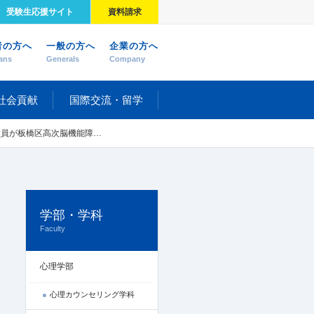
受験生応援サイト
資料請求
者の方へ
一般の方へ
企業の方へ
ans
Generals
Company
社会貢献
国際交流・留学
脳機能障害の当事者・家族会に参加しました
学部・学科
Faculty
心理学部
心理カウンセリング学科