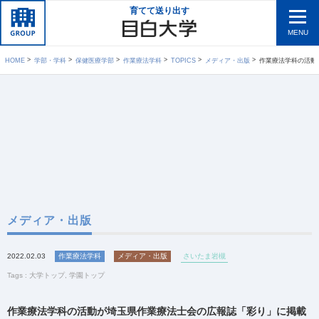
育てて送り出す
MENU
HOME
学部・学科
保健医療学部
作業療法学科
TOPICS
メディア・出版
作業療法学科の活動が
メディア・出版
2022.02.03
作業療法学科
メディア・出版
さいたま岩槻
Tags :
大学トップ
,
学園トップ
作業療法学科の活動が埼玉県作業療法士会の広報誌「彩り」に掲載