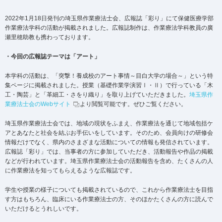
2022年1月18日発刊の埼玉県作業療法士会、広報誌「彩り」にて保健医療学部
作業療法学科の活動が掲載されました。広報誌制作は、作業療法学科教員の廣
瀬里穂助教も携わっております。
・今回の広報誌テーマは「アート」
本学科の活動は、「突撃！養成校のアート事情～目白大学の場合～」という特
集ページに掲載されました。授業（基礎作業学演習Ⅰ・Ⅱ）で行っている「木
工・陶芸」と「革細工・さをり織り」を取り上げていただきました。
埼玉県作
業療法士会のWebサイト
より閲覧可能です。ぜひご覧ください。
埼玉県作業療法士会では、地域の現状をふまえ、作業療法を通じて地域包括ケ
アとあなたと社会を結ぶお手伝いをしています。そのため、会員向けの研修会
情報だけでなく、県内のさまざまな活動についての情報も発信されています。
広報誌「彩り」では、当事者の方に参加していただき、活動報告や作品の掲載
などが行われています。埼玉県作業療法士会の活動報告を含め、たくさんの人
に作業療法を知ってもらえるような広報誌です。
学生や授業の様子についても掲載されているので、これから作業療法士を目指
す方はもちろん、臨床にいる作業療法士の方、そのほかたくさんの方に読んで
いただけるとうれしいです。