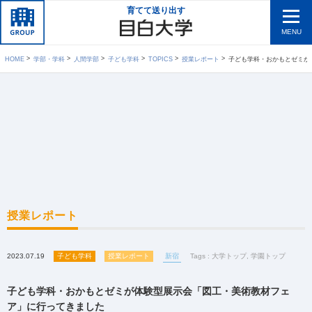
育てて送り出す
MENU
HOME
学部・学科
人間学部
子ども学科
TOPICS
授業レポート
子ども学科・おかもとゼミが体験型
授業レポート
2023.07.19
子ども学科
授業レポート
新宿
Tags :
大学トップ
,
学園トップ
子ども学科・おかもとゼミが体験型展示会「図工・美術教材フェ
ア」に行ってきました