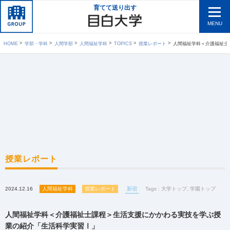
育てて送り出す
MENU
HOME
学部・学科
人間学部
人間福祉学科
TOPICS
授業レポート
人間福祉学科＜介護福祉士課程＞生活
授業レポート
2024.12.16
人間福祉学科
授業レポート
新宿
Tags :
大学トップ
,
学園トップ
人間福祉学科＜介護福祉士課程＞生活支援にかかわる実技を学ぶ授
業の紹介「生活科学実習Ⅰ」