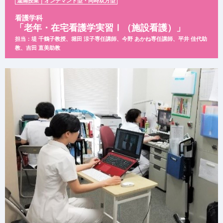
遠隔授業｜オンデマンド型・同時双方型
看護学科
「老年・在宅看護学実習Ⅰ（施設看護）」
担当：堤 千鶴子教授、堀田 涼子専任講師、今野 あかね専任講師、
平井 佳代助
教、吉田 直美助教