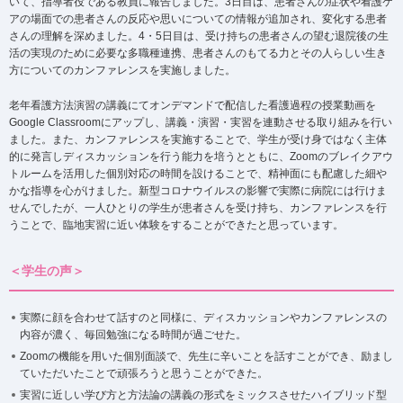
いて、指導者役である教員に報告しました。3日目は、患者さんの症状や看護ケ
アの場面での患者さんの反応や思いについての情報が追加され、変化する患者
さんの理解を深めました。4・5日目は、受け持ちの患者さんの望む退院後の生
活の実現のために必要な多職種連携、患者さんのもてる力とその人らしい生き
方についてのカンファレンスを実施しました。
老年看護方法演習の講義にてオンデマンドで配信した看護過程の授業動画を
Google Classroomにアップし、講義・演習・実習を連動させる取り組みを行い
ました。また、カンファレンスを実施することで、学生が受け身ではなく主体
的に発言しディスカッションを行う能力を培うとともに、Zoomのブレイクアウ
トルームを活用した個別対応の時間を設けることで、精神面にも配慮した細や
かな指導を心がけました。新型コロナウイルスの影響で実際に病院には行けま
せんでしたが、一人ひとりの学生が患者さんを受け持ち、カンファレンスを行
うことで、臨地実習に近い体験をすることができたと思っています。
＜学生の声＞
実際に顔を合わせて話すのと同様に、ディスカッションやカンファレンスの
内容が濃く、毎回勉強になる時間が過ごせた。
Zoomの機能を用いた個別面談で、先生に辛いことを話すことができ、励まし
ていただいたことで頑張ろうと思うことができた。
実習に近しい学び方と方法論の講義の形式をミックスさせたハイブリッド型