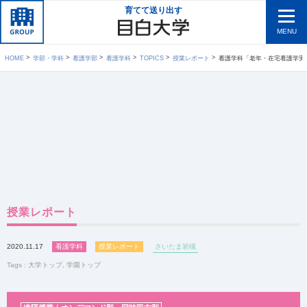
育てて送り出す
MENU
HOME
学部・学科
看護学部
看護学科
TOPICS
授業レポート
看護学科「老年・在宅看護学実習Ⅰ（施設看護）」遠隔授業／オ
授業レポート
2020.11.17
看護学科
授業レポート
さいたま岩槻
Tags :
大学トップ
,
学園トップ