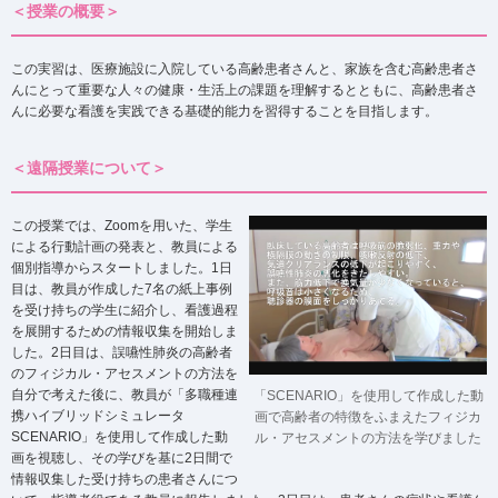
＜授業の概要＞
この実習は、医療施設に入院している高齢患者さんと、家族を含む高齢患者さ
んにとって重要な人々の健康・生活上の課題を理解するとともに、高齢患者さ
んに必要な看護を実践できる基礎的能力を習得することを目指します。
＜遠隔授業について＞
この授業では、Zoomを用いた、学生
による行動計画の発表と、教員による
個別指導からスタートしました。1日
目は、教員が作成した7名の紙上事例
を受け持ちの学生に紹介し、看護過程
を展開するための情報収集を開始しま
した。2日目は、誤嚥性肺炎の高齢者
のフィジカル・アセスメントの方法を
自分で考えた後に、教員が「多職種連
「SCENARIO」を使用して作成した動
携ハイブリッドシミュレータ
画で
高齢者の特徴をふまえた
フィジカ
SCENARIO」を使用して作成した動
ル・アセスメントの方法を学びました
画を視聴し、その学びを基に2日間で
情報収集した受け持ちの患者さんにつ