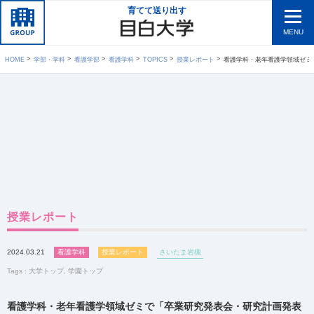
育てて送り出す
MENU
HOME
学部・学科
看護学部
看護学科
TOPICS
授業レポート
看護学科・老年看護学領域ゼミで「卒
授業レポート
2024.03.21
看護学科
授業レポート
さいたま岩槻
Tags :
大学トップ
,
学園トップ
看護学科・老年看護学領域ゼミで「卒業研究発表会・研究計画発表