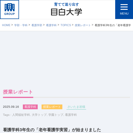
育てて送り出す
MENU
HOME
学部・学科
看護学部
看護学科
TOPICS
授業レポート
看護学科3年生の「老年看護学
授業レポート
2025.09.16
看護学科
授業レポート
さいたま岩槻
Tags :
人間福祉学科
,
大学トップ
,
学園トップ
,
看護学科
看護学科3年生の「老年看護学実習」が始まりました