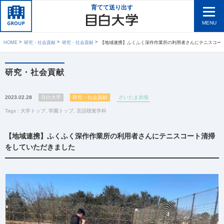
育てて送り出す
MENU
HOME
研究・社会貢献
研究・社会貢献
【地域連携】ふくふく深作作業所の利用者さんにテニスコート清掃をしていた
研究・社会貢献
2023.02.28
目白大学
研究・社会貢献
さいたま岩槻
Tags :
大学トップ
,
学園トップ
,
言語聴覚学科
【地域連携】ふくふく深作作業所の利用者さんにテニスコート清掃
をしていただきました