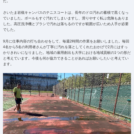
た。
さいたま岩槻キャンパスのテニスコートは、長年のドロ汚れの蓄積で黒くなっ
ていました。ボールもすぐ汚れてしまいますし、滑りやすく転ぶ危険もありま
した。高圧洗浄機とブラシで汚れは落ちるのですが範囲が広いため人手が必要
でした。
9月に仕事内容の打ち合わせをして、毎週2時間の作業をお願いしました。毎回
4名から5名の利用者さんが丁寧に汚れを落としてくれたおかげで2月にはすっ
かりきれいになりました。地域の雇用創出も大学における地域貢献の1つの形だ
と考えています。今後も何か協力できることがあればお願いしたいと考えてい
ます。