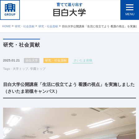
育てて送り出す
MENU
HOME
研究・社会貢献
研究・社会貢献
目白大学公開講座「生活に役立てよう 看護の視点」を実施しました（さいたま岩槻キャ
研究・社会貢献
2025.01.21
目白大学
研究・社会貢献
さいたま岩槻
Tags :
大学トップ
,
学園トップ
目白大学公開講座「生活に役立てよう 看護の視点」を実施しました
（さいたま岩槻キャンパス）